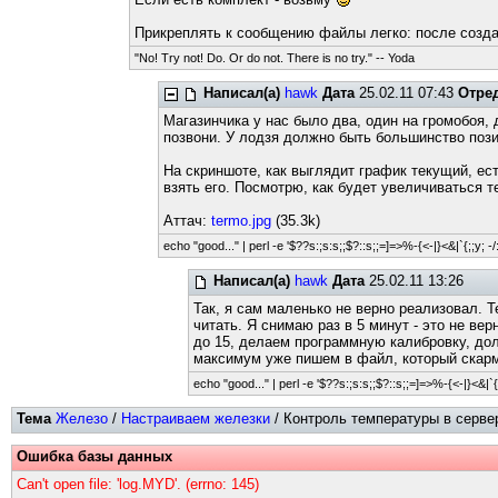
Прикреплять к сообщению файлы легко: после создан
"No! Try not! Do. Or do not. There is no try." -- Yoda
Написал(а)
hawk
Дата
25.02.11 07:43
Отре
Магазинчика у нас было два, один на громобоя,
позвони. У лодзя должно быть большинство пози
На скриншоте, как выглядит график текущий, ес
взять его. Посмотрю, как будет увеличиваться т
Аттач:
termo.jpg
(35.3k)
echo "good..." | perl -e '$??s:;s:s;;$?::s;;=]=>%-{<-|}<&|`{;;y; -/:
Написал(а)
hawk
Дата
25.02.11 13:26
Так, я сам маленько не верно реализовал. Т
читать. Я снимаю раз в 5 минут - это не ве
до 15, делаем программную калибровку, дол
максимум уже пишем в файл, который скармл
echo "good..." | perl -e '$??s:;s:s;;$?::s;;=]=>%-{<-|}<&|`{;;
Тема
Железо
/
Настраиваем железки
/ Контроль температуры в сервер
Ошибка базы данных
Can't open file: 'log.MYD'. (errno: 145)