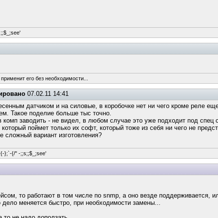
s;;$_;see'
 применит его без необходимости...
ировано
07.02.11 14:41
есенным датчиком и на силовые, в коробочке нет ни чего кроме реле ещ
ем. Такое поделие больше тыс точно.
в комп заводить - не видел, в любом случае это уже подходит под спец
который поймет только их софт, который тоже из себя ни чего не предст
не сложный вариант изготовления?
-};`-{/" -;;s;;$_;see'
сом, то работают в том числе по snmp, а оно везде поддерживается, и
но дело меняется быстро, при необходимости замены...
а то не надо доползать.