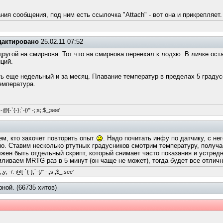
ия сообщения, под ним есть ссылочка "Attach" - вот она и прикрепляет.
дактировано
25.02.11 07:52
 другой на смирнова. Тот что на смирнова переехал к лодзю. В личке ос
ций.
ть еще недельный и за месяц. Плавание температур в пределах 5 градусо
емпература.
-@[-`{-};`-{/" -;;s;;$_;see'
ем, кто захочет повторить опыт
. Надо почитать инфу по датчику, с не
рно. Ставим несколько ртутных градусников смотрим температуру, получа
жен быть отдельный скрипт, который снимает часто показания и устредн
иваем MRTG раз в 5 минут (он чаще не может), тогда будет все отличн
y; -/:-@[-`{-};`-{/" -;;s;;$_;see'
ной. (66735 хитов)