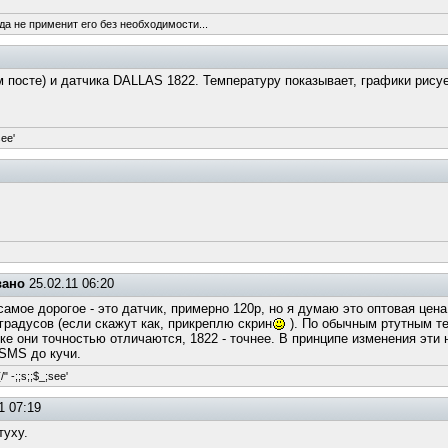
да не применит его без необходимости...
м посте) и датчика DALLAS 1822. Температуру показывает, графики ри
see'
вано
25.02.11 06:20
 самое дорогое - это датчик, примерно 120р, но я думаю это оптовая це
 градусов (если скажут как, прикреплю скрин
). По обычным ртутным те
ке они точностью отличаются, 1822 - точнее. В принципе изменения эти 
 SMS до кучи.
/" -;;s;;$_;see'
1 07:19
туху.