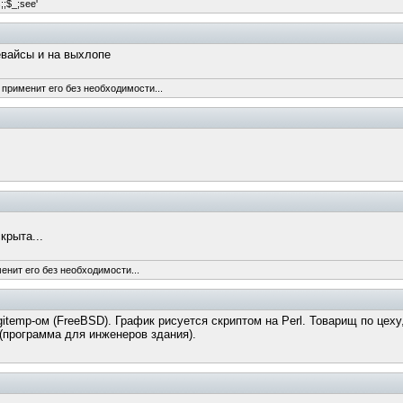
s;;$_;see'
евайсы и на выхлопе
 применит его без необходимости...
крыта...
енит его без необходимости...
itemp-ом (FreeBSD). График рисуется скриптом на Perl. Товарищ по цеху
(программа для инженеров здания).