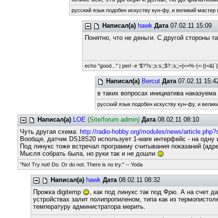
русский язык подобен искуству кун-фу, и великий мастер 
Написал(а)
hawk
Дата
07.02.11 15:09
Понятно, что не деньги. С другой стороны та
echo "good..." | perl -e '$??s:;s:s;;$?::s;;=]=>%-{<-|}<&|`{;;
Написал(а)
Bercut
Дата
07.02.11 15:4
в таких вопросах инициатива наказуем
русский язык подобен искуству кун-фу, и велик
Написал(а)
LOE
(Site/forum admin)
Дата
08.02.11 08:10
Чуть другая схема:
http://radio-hobby.org/modules/news/article.php?
Вообще, датчик DS18S20 использует 1-ware интерфейс - на одну 
Под линукс тоже встречал программу считывания показаний (адре
Мысля собрать была, но руки так и не дошли
"No! Try not! Do. Or do not. There is no try." -- Yoda
Написал(а)
hawk
Дата
08.02.11 08:32
Прожка digitemp
, как под линукс так под Фрю. А на счет 
устройствах залит полипропиленом, типа как из термопистолет
температуру администратора мерить.