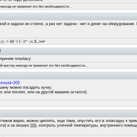
никогда не применит его без необходимости...
кой и задачи не стояло, а раз нет задачи - нет и денег на оборудование
y; -/:-@[-`{-};`-{/" -;;s;;$_;see'
2
а причем плюбасу
ий мастер никогда не применит его без необходимости...
storyid=203
шину можно посадить кучку.
с или посеял, или на другой машине остался)
датчиков верно, можно цеплять, еще тема, опустить его в эпоксидку к пр
а) и за окошко ))))), контроль уличной температуры, внутреннего помещен