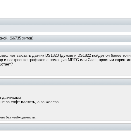
ной. (66735 хитов)
озволяет заюзать датчик DS1820 (думаю и DS1822 пойдет он более точн
p и построение графиков с помощью MRTG или Cacti, простым скриптик
ботает?
и датчиками
й не за софт платить, а за железо
его без необходимости...