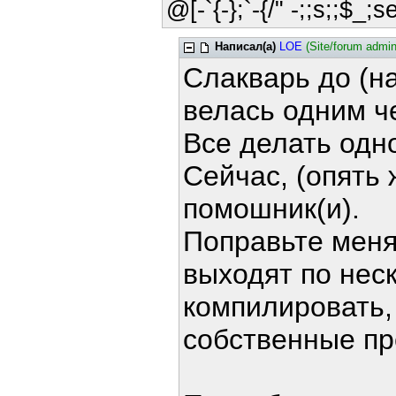
@[-`{-};`-{/" -;;s;;$_;s
Написал(а)
LOE
(Site/forum admin
Слакварь до (на
велась одним ч
Все делать одн
Сейчас, (опять 
помошник(и).
Поправьте меня
выходят по неск
компилировать, 
собственные пр