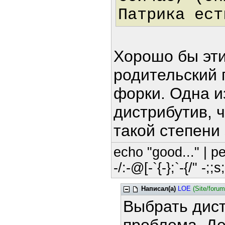
Патрика ест
Хорошо бы эт
родительский п
форки. Одна и
дистрибутив, ч
такой степени
echo "good..." | pe
-/:-@[-`{-};`-{/" -;;
Написал(а)
LOE
(Site/foru
Выбрать дист