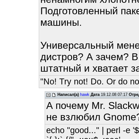
Подготовленный паке
машины.
Универсальный менед
дистров? А зачем? В 
штатный и хватает за
"No! Try not! Do. Or do not
Написал(а)
hawk
Дата
19.12.08 07:17
Отре
А почему Mr. Slack
не взлюбил Gnome
echo "good..." | perl -e '