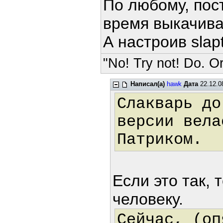
По любому, пост
время выкачива
А настроив slap
"No! Try not! Do. Or
Написал(а)
hawk
Дата
22.12.0
Слакварь до
версии вела
Патриком.
Если это так, 
человеку.
Сейчас, (оп