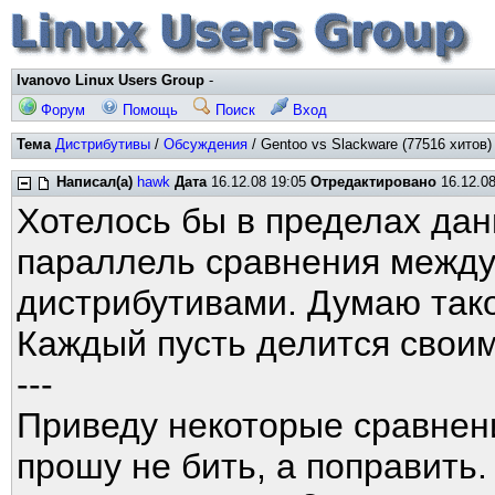
Ivanovo Linux Users Group
-
Форум
Помощь
Поиск
Вход
Тема
Дистрибутивы
/
Обсуждения
/ Gentoo vs Slackware (77516 хитов)
Написал(а)
hawk
Дата
16.12.08 19:05
Отредактировано
16.12.08
Хотелось бы в пределах дан
параллель сравнения межд
дистрибутивами. Думаю так
Каждый пусть делится своим
---
Приведу некоторые сравнен
прошу не бить, а поправить.