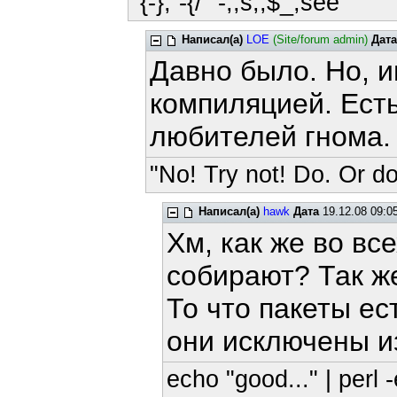
`{-};`-{/" -;;s;;$_;see'
Написал(а)
LOE
(Site/forum admin)
Дата
Давно было. Но, и
компиляцией. Есть
любителей гнома.
"No! Try not! Do. Or do
Написал(а)
hawk
Дата
19.12.08 09:0
Хм, как же во вс
собирают? Так же
То что пакеты ес
они исключены и
echo "good..." | perl -