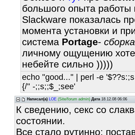
большого опыта работы 
Slackware показалась пр
момента установки и пр
система
Portage
-
сборка
личному ощущению хотел
небейте сильно )))))
echo "good..." | perl -e '$??s:;s:
{/" -;;s;;$_;see'
Написал(а)
LOE
(Site/forum admin)
Дата
18.12.08 06:06
К сведению, секс со сла
состоянии.
Все стало рутинно: постав