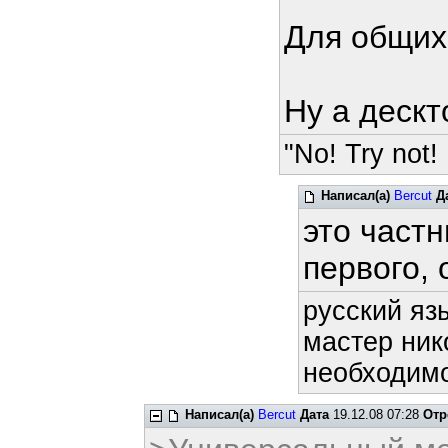
Для общих 
Ну а дескт
"No! Try not! 
Написал(а)
Bercut
Д
это част
первого,
русский яз
мастер ник
необходимо
Написал(а)
Bercut
Дата
19.12.08 07:28
Отр