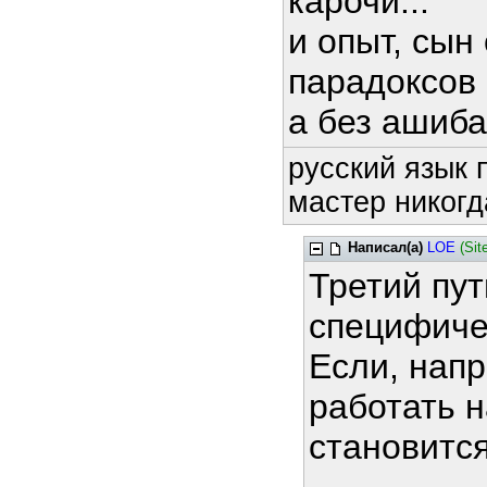
карочи...
и опыт, сын
парадоксов 
а без ашиба
русский язык 
мастер никогд
Написал(а)
LOE
(Sit
Третий пут
специфиче
Если, нап
работать н
становитс