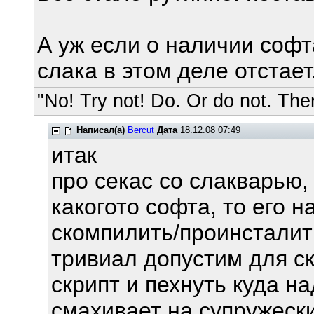
А уж если о наличии софта
слака в этом деле отстает
"No! Try not! Do. Or do not. Ther
Написал(а)
Bercut
Дата
18.12.08 07:49
итак
про секас со слакварью, 
какогото софта, то его н
скомпилить/проинсталить
тривиал допустим для ск
скрипт и пехнуть куда на
смахивает на супружеский