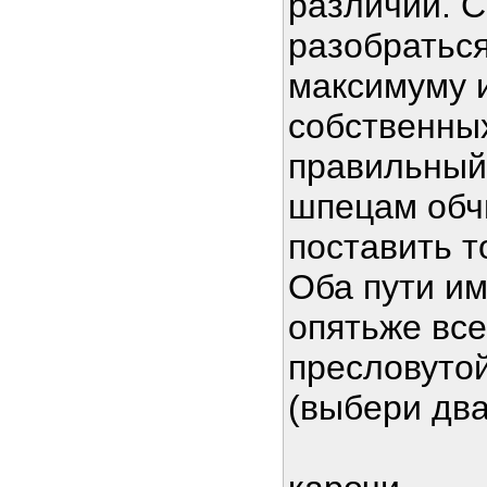
различий. С
разобраться
максимуму и
собственны
правильный
шпецам обч
поставить т
Оба пути им
опятьже все
пресловуто
(выбери дв