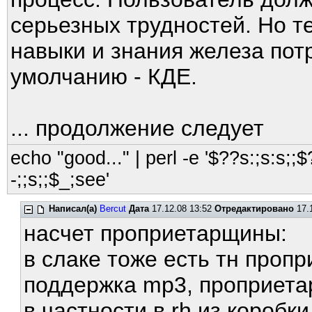
серьезных трудностей. Но 
навыки и знания железа по
умолчанию - КДЕ.
... продолжение следует
echo "good..." | perl -e '$??s:;s:s;;$?
-;;s;;$_;see'
Написал(а)
Bercut
Дата
17.12.08 13:52
Отредактировано
17.1
насчет проприетарщины:
в слаке тоже есть тн проп
поддержка mp3, проприета
в частности в rh из коробк