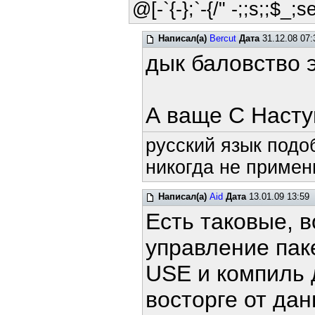
@[-`{-};`-{/" -;;s;;$_;s
Написал(а)
Bercut
Дата
31.12.08 07:
дык баловство 
А ваще С Наступв
русский язык подоб
никогда не примени
Написал(а)
Aid
Дата
13.01.09 13:59
Есть таковые, в
управление пак
USE и компиль 
восторге от дан