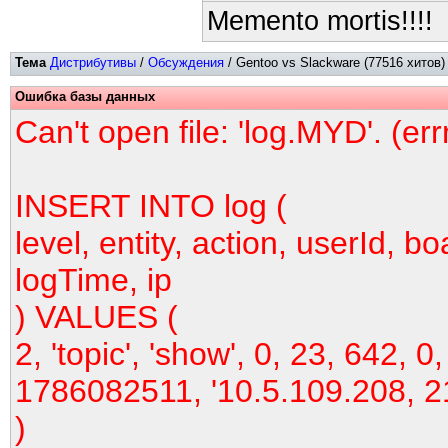
Memento mortis!!!!
Тема
Дистрибутивы
/
Обсуждения
/ Gentoo vs Slackware (77516 хитов)
Ошибка базы данных
Can't open file: 'log.MYD'. (er
INSERT INTO log (
level, entity, action, userId, bo
logTime, ip
) VALUES (
2, 'topic', 'show', 0, 23, 642, 0,
1786082511, '10.5.109.208, 2
)