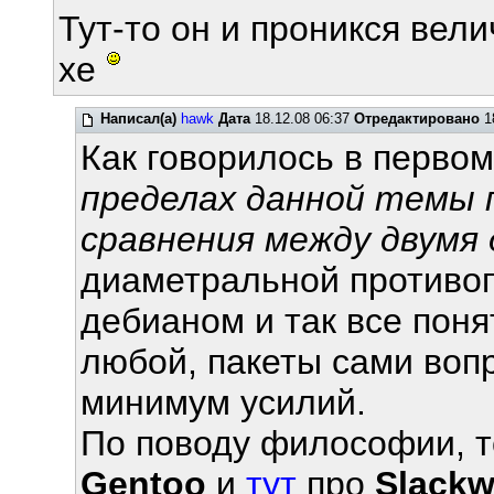
Тут-то он и проникся вел
хе
Написал(а)
hawk
Дата
18.12.08 06:37
Отредактировано
18
Как говорилось в первом
пределах данной темы 
сравнения между двумя
диаметральной противоп
дебианом и так все понят
любой, пакеты сами вопр
минимум усилий.
По поводу философии, 
Gentoo
и
тут
про
Slackw