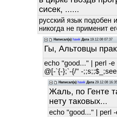
сисек, ...... 
русский язык подобен и
никогда не применит ег
Написал(а)
hawk
Дата
19.12.08 07:37
Гы, Альтовцы пра
echo "good..." | perl -e 
@[-`{-};`-{/" -;;s;;$_;see
Написал(а)
hawk
Дата
29.12.08 16:3
Жаль, по Генте т
нету таковых...
echo "good..." | perl -