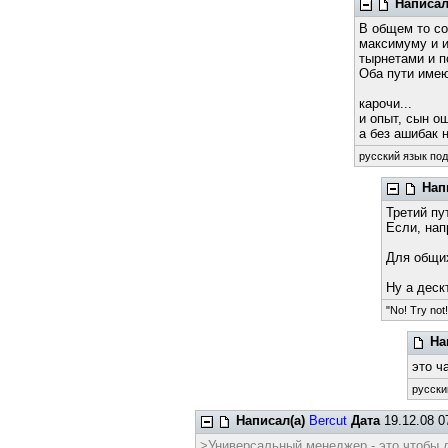
Написал
В общем то со
максимуму и и
тырнетами и п
Оба пути имею
карочи...
и опыт, сын о
а без ашибак 
русский язык под
Нап
Третий пу
Если, нап
Для общих
Ну а деск
"No! Try not!
На
это ч
русски
Написал(а)
Bercut
Дата
19.12.08 0
>Универсальный менеджер - это чтобы дл