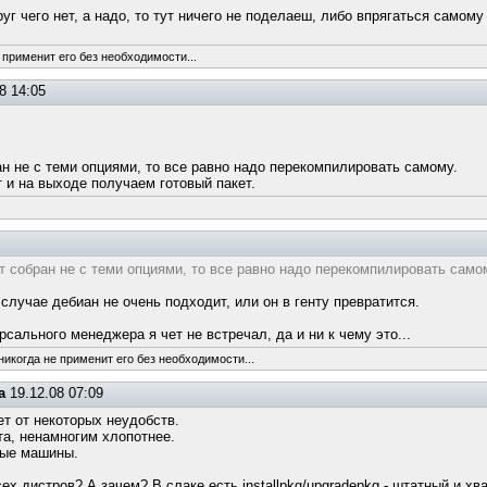
друг чего нет, а надо, то тут ничего не поделаеш, либо впрягаться само
 применит его без необходимости...
8 14:05
ан не с теми опциями, то все равно надо перекомпилировать самому.
т и на выходе получаем готовый пакет.
т собран не с теми опциями, то все равно надо перекомпилировать само
м случае дебиан не очень подходит, или он в генту превратится.
рсального менеджера я чет не встречал, да и ни к чему это...
никогда не применит его без необходимости...
а
19.12.08 07:09
ет от некоторых неудобств.
та, ненамногим хлопотнее.
ные машины.
х дистров? А зачем? В слаке есть installpkg/upgradepkg - штатный и хва