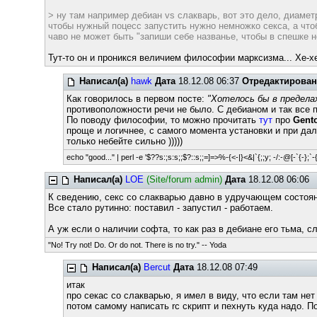
> ну там например дебиан vs слакварь, вот это дело, диамет
чтобы нужный поцесс запустить нужно немножко секса, а чтоб
чаво не может быть "запиши себе названье, чтобы в спешке не 
Тут-то он и проникся величием философии марксизма... Хе-
Написал(а)
hawk
Дата
18.12.08 06:37
Отредактирова
Как говорилось в первом посте:
"Хотелось бы в предела
противоположности речи не было. С дебианом и так все п
По поводу философии, то можно прочитать
тут
про
Gent
проще и логичнее, с самого момента установки и при да
только небейте сильно )))))
echo "good..." | perl -e '$??s:;s:s;;$?::s;;=]=>%-{<-|}<&|`{;;y; -/:-@[-`{-};`-{
Написал(а)
LOE
(Site/forum admin)
Дата
18.12.08 06:06
К сведению, секс со слакварью давно в удручающем состоян
Все стало рутинно: поставил - запустил - работаем.
А уж если о наличии софта, то как раз в дебиане его тьма, сл
"No! Try not! Do. Or do not. There is no try." -- Yoda
Написал(а)
Bercut
Дата
18.12.08 07:49
итак
про секас со слакварью, я имел в виду, что если там нет
потом самому написать rc скрипт и пехнуть куда надо. По