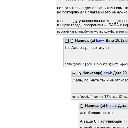
нет, это только для слаки, чтобы сам, 
но повторяю для слаквари это не нужно,
а по поводу универсальных менеджеро
в цирке гвоздь программы --- БАБ
русский язык подобен искуству кун-фу, и велик
Написал(а)
hawk
Дата
19.12.0
Гы, Альтовцы практикуют
echo "good..." | perl -e '$??s:;s:s;;$?::s;;=]=>%-
Написал(а)
hawk
Дата
29.
Жаль, по Генте так и не отпис
echo "good..." | perl -e '$??s:;s:s;;$?::s;;
Написал(а)
Bercut
Дата
дык баловство это
А ваще С Наступвющим НГ!!!!
русский язык подобен искуству к