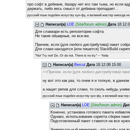
про софт в дебиане, базару нет его там тьма, но если в
держать, либо весь смысл от дебиана пропадает...
русский язык подобен искуству кун-фу, и великий мастер никогда не
Написал(а)
LOE
(Site/forum admin)
Дата
18.12.0
Для слаквари есть репозитории софта.
Не такие обширные, но все-же.
Причем, если (для любого дистрибутива) пакет собр
Для слаки находится (или пишется) SlackBuild скрип
"No! Try not! Do. Or do not. There is no try." -- Yoda
Написал(а)
Bercut
Дата
18.12.08 15:00
>>Причем, если (для любого дистрибутива) паке
ну вот это как раз, то очем я и толкую, в данно
а нащет репов для слаки, то сколь нибудь униве
русский язык подобен искуству кун-фу, и великий мастер 
Написал(а)
LOE
(Site/forum admin)
Дат
Конечно, установка готового пакета избавля
Однако, использование скрипта сборки паке
Подготовленный пакет ставится на все нуж
Универсальный менеджер - это чтобы для все