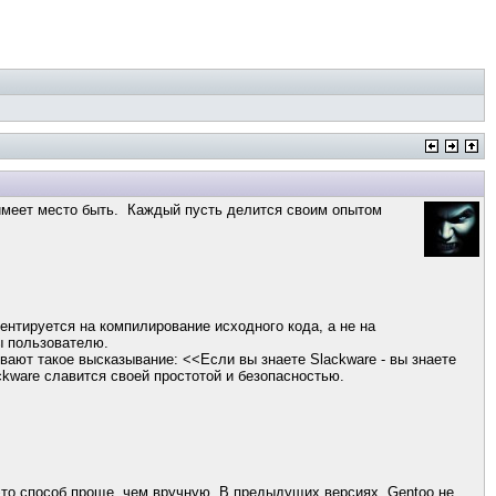
имеет место быть. Каждый пусть делится своим опытом
ентируется на компилирование исходного кода, а не на
ы пользователю.
вают такое высказывание: <<Если вы знаете Slackware - вы знаете
ckware славится своей простотой и безопасностью.
это способ проще, чем вручную. В предыдущих версиях, Gentoo не