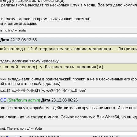
згляд) у Патрика есть помошник(и).
к релизы гнома выходят по нескольку штук в месяц. Все это дело компил
 в слаку - делов на время выкачивания пакетов.
им и автоматизацию.
s no try." -- Yoda
Дата
22.12.08 12:55
мой взгляд) 12-й версии велась одним человеком - Патрико
 отдать должное этому человеку.
е на мой взгляд) у Патрика есть помошник(и).
ки вкладывали силы в родительский проект, а не в бесконечные его фор
кой степени это не наблюдалось).
s:s;;$?::s;;=]=>%-{<-|}<&|`{;;y; -/:-@[-`{-};`-{/" -;;s;;$_;see'
LOE
(Site/forum admin)
Дата
23.12.08 06:26
ив не такая уж и проблема. Действительно крупных не много. И все он
ов слаки - их не так уж и много. Сейчас использую BlueWhite64, но он и
not. There is no try." -- Yoda