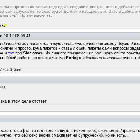
рально противоположные подходы к созданию дистра, типа в дебиане все
ы сам запускался то секс будет долгим и изощренным. Зато в дебиане ес
забыть". Ну вот как-то так...
хе
но
18.12.08 06:41
х данной темы провести некую параллель сравнения между двумя дан
онятно и просто, куча пакетов - ставь любой, пакеты сами вопросы зада
oo
и
тут
про
Slackware
. Из личного признаюсь не большого опыта работы
льнейшей работе, конечно система
Portage
-
сборка по сценарию
очень ги
/" -;;s;;$_;see'
ии.
ака в этом деле отстает.
 какогото софта, то его надо качнуть в исходниках, скомпилить/проинст
нятно, что сей секс весма смахивает на супружеский, но он есть...