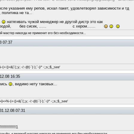
после указания ему репов, искал пакет, удовлетворял зависимости и тд
 политика не та...
в
натягивать чужой менеджер не другой дистр это как
А с бородой, без сисек, ...... с хером.......
ий мастер никогда не применит его без необходимости...
8 07:37
{<-|}<&|`{;;y; -/:-@[-`{-};`-{/" -;;s;;$_;see'
12.08 16:35
ались
, видимо нету таковых...
=]=>%-{<-|}<&|`{;;y; -/:-@[-`{-};`-{/" -;;s;;$_;see'
31.12.08 07:31
!!!!!!!!!1
ун-фу, и великий мастер никогда не применит его без необходимости...