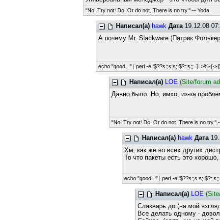
"No! Try not! Do. Or do not. There is no try." -- Yoda
Написал(а)
hawk
Дата
19.12.08 07
А почему Mr. Slackware (Патрик Фольке
echo "good..." | perl -e '$??s:;s:s;;$?::s;;=]=>%-{<-|}<
Написал(а)
LOE
(Site/forum a
Давно было. Но, имхо, из-за пробл
"No! Try not! Do. Or do not. There is no try." 
Написал(а)
hawk
Дата
19.
Хм, как же во всех других дист
То что пакеты есть это хорошо,
echo "good..." | perl -e '$??s:;s:s;;$?::s;;
Написал(а)
LOE
(Sit
Слакварь до (на мой взгля
Все делать одному - довол