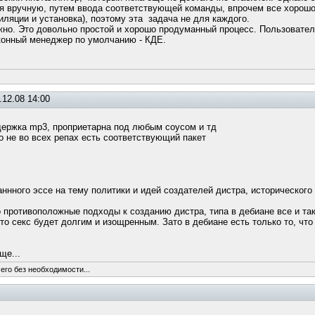
я вручную, путем ввода соответствующей команды, впрочем все хорошо 
иляции и установка), поэтому эта задача не для каждого.
жно. Это довольно простой и хорошо продуманный процесс. Пользовател
конный менеджер по умолчанию - КДЕ.
.12.08 14:00
ддержка mp3, проприетарна под любым соусом и тд
ко не во всех репах есть соответствующий пакет
ннного эссе на тему политики и идей создателей дистра, исторического 
о противоположные подходы к созданию дистра, типа в дебиане все и так
то секс будет долгим и изощренным. Зато в дебиане есть только то, что
ще...
его без необходимости...