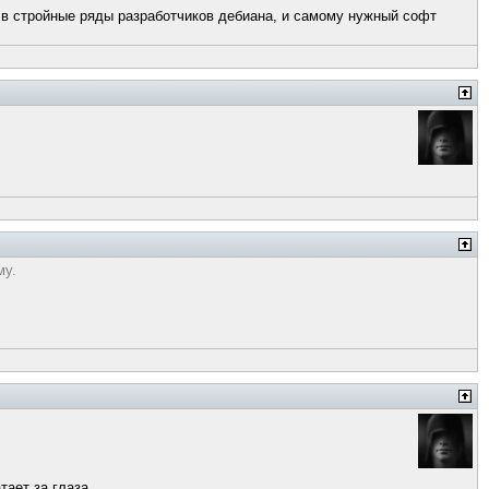
му в стройные ряды разработчиков дебиана, и самому нужный софт
му.
тает за глаза.