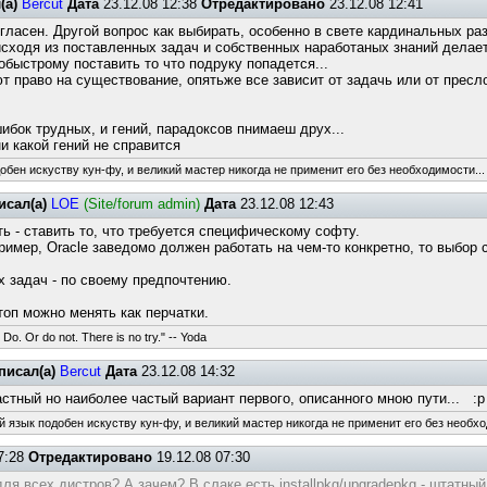
(а)
Bercut
Дата
23.12.08 12:38
Отредактировано
23.12.08 12:41
гласен. Другой вопрос как выбирать, особенно в свете кардинальных раз
сходя из поставленных задач и собственных наработаных знаний делае
обыстрому поставить то что подруку попадется...
т право на существование, опятьже все зависит от задачь или от пресл
шибок трудных, и гений, парадоксов пнимаеш друх...
ни какой гений не справится
обен искуству кун-фу, и великий мастер никогда не применит его без необходимости...
исал(а)
LOE
(Site/forum admin)
Дата
23.12.08 12:43
ть - ставить то, что требуется специфическому софту.
ример, Oracle заведомо должен работать на чем-то конкретно, то выбор 
 задач - по своему предпочтению.
топ можно менять как перчатки.
 Do. Or do not. There is no try." -- Yoda
писал(а)
Bercut
Дата
23.12.08 14:32
астный но наиболее частый вариант первого, описанного мною пути... :
й язык подобен искуству кун-фу, и великий мастер никогда не применит его без необхо
7:28
Отредактировано
19.12.08 07:30
я всех дистров? А зачем? В слаке есть installpkg/upgradepkg - штатный 