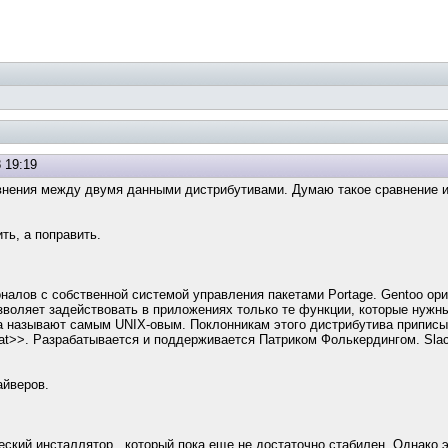
 19:19
внения между двумя данными дистрибутивами. Думаю такое сравнение 
ть, а поправить.
налов с собственной системой управления пакетами Portage. Gentoo ори
зволяет задействовать в приложениях только те функции, которые нужн
гда называют самым UNIX-овым. Поклонникам этого дистрибутива приписы
d Hat>>. Разрабатывается и поддерживается Патриком Фолькердингом. Sla
айверов.
еский инсталлятор, который пока еще не достаточно стабилен. Однако 