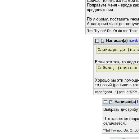
Сейчас, (опять же на мой в
Поправьте меня - вроде ка
предпочтения.
По любому, поставить гном
А настроив slapt-get получ
"No! Try not! Do. Or do not. There i
Написал(а)
hawk
Слакварь до (на 
Если это так, то надо
Сейчас, (опять ж
Хорошо бы эти помощни
то новый (раньше в та
echo "good..." | perl -e '$??s:;
Написал(а)
Выбрать дистрибут
Что касается форк
отличается.
"No! Try not! Do. Or do 