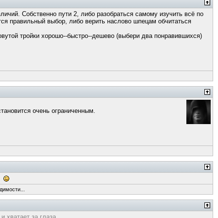
личий. Собственно пути 2, либо разобраться самому изучить всё по
тся правильный выбор, либо верить наслово шпецам обчитаться
овутой тройки хорошо--быстро--дешево (выбери два понравившихся)
становится очень ограниченным.
p
димости...
и хватает за глаза.