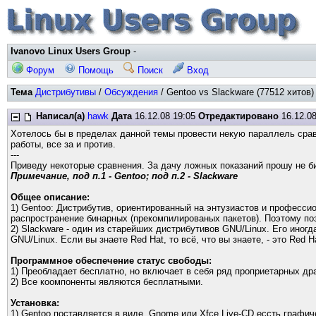
Ivanovo Linux Users Group
-
Форум
Помощь
Поиск
Вход
Тема
Дистрибутивы
/
Обсуждения
/ Gentoo vs Slackware (77512 хитов)
Написал(а)
hawk
Дата
16.12.08 19:05
Отредактировано
16.12.08
Хотелось бы в пределах данной темы провести некую параллель сра
работы, все за и против.
---
Приведу некоторые сравнения. За дачу ложных показаний прошу не би
Примечание, под п.1 - Gentoo; под п.2 - Slackware
Общее описание:
1) Gentoo: Дистрибутив, ориентированный на энтузиастов и профессио
распространение бинарных (прекомпилированых пакетов). Поэтому по
2) Slackware - один из старейших дистрибутивов GNU/Linux. Его ино
GNU/Linux. Если вы знаете Red Hat, то всё, что вы знаете, - это Re
Программное обеспечение статус свободы:
1) Преобладает бесплатно, но включает в себя ряд проприетарных др
2) Все коомпоненты являются бесплатными.
Установка:
1) Gentoo поставляется в виде Gnome или Xfce Live-CD ессть графич