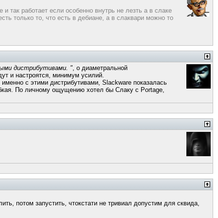
 и так работает если особенно внутрь не лезть а в слаке
ть только то, что есть в дебиане, а в слаквари можно то
ными дистрибутивами. "
, о диаметральной
дут и настроятся, минимум усилий.
 именно с этими дистрибутивами, Slackware показалась
бкая. По личному ощущению хотел бы Слаку с Portage,
алить, потом запустить, чтокстати не тривиал допустим для сквида,