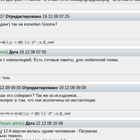
:17
Отредактировано
19.12.08 07:25
рдинг) так не взлюбил Gnome?
&|`{;;y; -/:-@[-`{-};`-{/" -;;s;;$_;see'
dmin)
Дата
19.12.08 07:50
ем с компиляцией. Есть готовые пакеты, для любителей гнома.
-- Yoda
12.08 09:05
Отредактировано
19.12.08 09:09
рах его собирают? Так же из исходников....
 вопрос в том, что они исключены из инсталляции.
=]=>%-{<-|}<&|`{;;y; -/:-@[-`{-};`-{/" -;;s;;$_;see'
e/forum admin)
Дата
22.12.08 10:49
д) 12-й версии велась одним человеком - Патриком.
ьно тяжело.