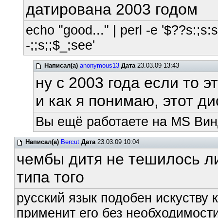
датирована 2003 годом
echo "good..." | perl -e '$??s:;s:s;
-;;s;;$_;see'
Написал(а)
anonymous13
Дата
23.03.09 13:43
ну с 2003 года если то эт
и как я понимаю, этот д
Вы ещё работаете на MS Вин
Написал(а)
Bercut
Дата
23.03.09 10:04
чембы дитя не тешилось л
типа того
русский язык подобен искуству к
применит его без необходимости