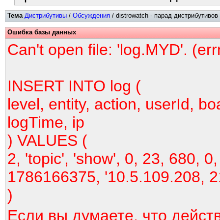
Тема
Дистрибутивы
/
Обсуждения
/ distrowatch - парад дистрибутивов
Ошибка базы данных
Can't open file: 'log.MYD'. (er
INSERT INTO log (
level, entity, action, userId, bo
logTime, ip
) VALUES (
2, 'topic', 'show', 0, 23, 680, 0,
1786166375, '10.5.109.208, 2
)
Если вы думаете, что дейст