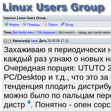
Ivanovo Linux Users Group
-
Форум
Помощь
Поиск
Вход
Тема
Дистрибутивы
/
Обсуждения
/ distrowatch - парад дистрибутивов
Написал(а)
hawk
Дата
20.03.09 17:11
Захаживаю я периодически 
каждый раз узнаю о новых 
Очередная порция: UTUTO 2009
PC/Desktop и т.д., что это з
тенденция плодить дистриб
можно было по пальцам перес
дистр
. Понятно - опен сор