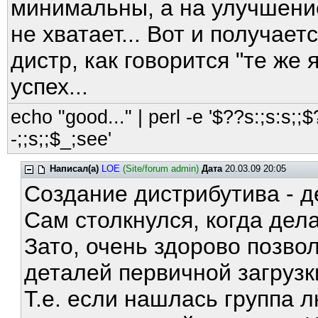
минимальны, а на улучшение
не хватает... Вот и получает
дистр, как говорится "те же 
успех...
echo "good..." | perl -e '$??s:;s:s;;$?
-;;s;;$_;see'
Написал(а)
LOE
(Site/forum admin)
Дата
20.03.09 20:05
Создание дистрибутива - д
Сам столкнулся, когда дела
Зато, очень здорово позвол
деталей первичной загрузки
Т.е. если нашлась группа 