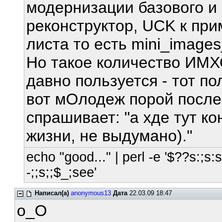
модернизации базового и 
реконструктор, UCK к при
листа то есть mini_images_
Но такое количество ИМХ
давно пользуется - тот п
вот мОлодеж порой после
спрашивает: "а хде тут ко
жизни, не выдумано)."
echo "good..." | perl -e '$??s:;s:s;
-;;s;;$_;see'
Написал(а)
anonymous13
Дата
22.03.09 18:47
o_O