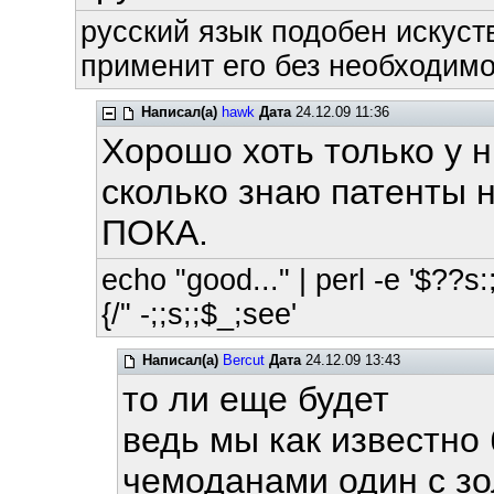
русский язык подобен искуств
применит его без необходимос
Написал(а)
hawk
Дата
24.12.09 11:36
Хорошо хоть только у ни
сколько знаю патенты н
ПОКА.
echo "good..." | perl -e '$??s:;
{/" -;;s;;$_;see'
Написал(а)
Bercut
Дата
24.12.09 13:43
то ли еще будет
ведь мы как известно
чемоданами один с зо