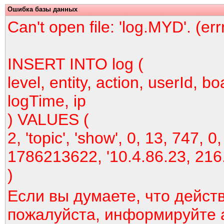
Ошибка базы данных
Can't open file: 'log.MYD'. (er
INSERT INTO log (
level, entity, action, userId, bo
logTime, ip
) VALUES (
2, 'topic', 'show', 0, 13, 747, 0,
1786213622, '10.4.86.23, 216
)
Если вы думаете, что дейст
пожалуйста, информируйте 