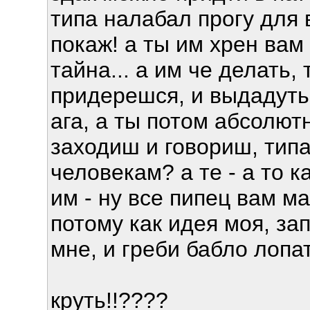
типа налабал прогу для в
покаж! а ты им хрен вам
тайна... а им че делать,
придерешся, и выдадуть 
ага, а ты потом абсолю
заходиш и говориш, тип
человекам? а те - а то к
им - ну все пипец вам м
потому как идея моя, за
мне, и греби бабло лопат
круть!!????