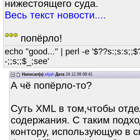
нижестоящего суда.
Весь текст новости....
попёрло!
echo "good..." | perl -e '$??s:;s:s;;$?
-;;s;;$_;see'
Написал(а)
elijah
Дата
24.12.09 08:41
А чё попёрло-то?
Суть XML в том,чтобы отде
содержания. С таким подх
контору, использующую в с