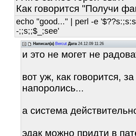
Как говорится "Получи фа
echo "good..." | perl -e '$??s:;s:s;
-;;s;;$_;see'
Написал(а)
Bercut
Дата
24.12.09 11:26
и это не могет не радова
вот уж, как говорится, за
напоролись...
а система действительн
эдак можно придти в пат