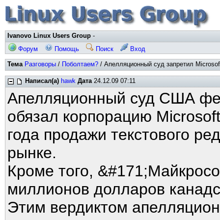
Ivanovo Linux Users Group
-
Форум
Помощь
Поиск
Вход
Тема
Разговоры
/
Поболтаем?
/ Апелляционный суд запретил Microsof
Написал(а)
hawk
Дата
24.12.09 07:11
Апелляционный суд США фе
обязал корпорацию Microsoft
года продажи текстового ре
рынке.
Кроме того, &#171;Майкрос
миллионов долларов канадс
Этим вердиктом апелляцио