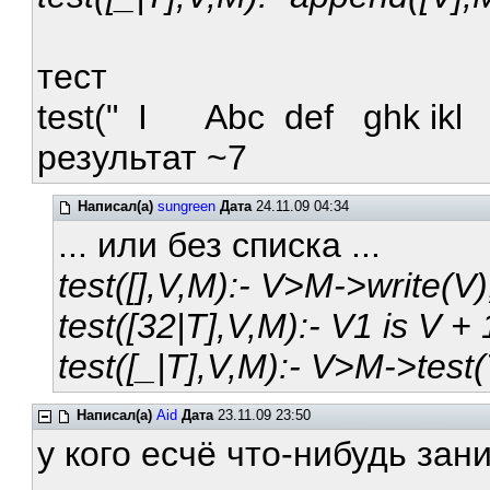
тест
test(" I Abc def ghk ikl s
результат ~7
Написал(а)
sungreen
Дата
24.11.09 04:34
... или без списка ...
test([],V,M):- V>M->write(V)
test([32|T],V,M):- V1 is V + 
test([_|T],V,M):- V>M->test(
Написал(а)
Aid
Дата
23.11.09 23:50
у кого есчё что-нибудь за