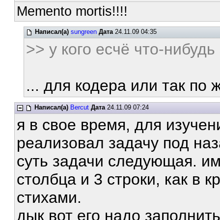
Memento mortis!!!!
Написал(а)
sungreen
Дата
24.11.09 04:35
>> у кого есчё что-нибуд
... для кодера или так по ж
Написал(а)
Bercut
Дата
24.11.09 07:24
я в свое время, для изуче
реализовал задачу под наз
суть задачи следующая. им
столбца и 3 строки, как в к
стихами.
дык вот его надо заполнит