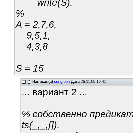
write(S).
%
A = 2,7,6,
9,5,1,
4,3,8
S = 15
Написал(а)
sungreen
Дата
26.11.09 19:41
... вариант 2 ...
% собственно предикат
ts(_,_,[]). 