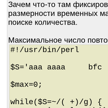
Зачем что-то там фиксиров
размерности временных мас
поиске количества.
Максимальное число повто
#!/usr/bin/perl
$S='aaa aaaa bfc
$max=0;
while($S=~/( +)/g) {