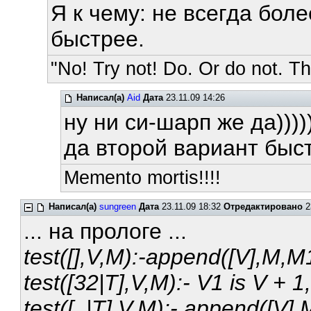
Я к чему: не всегда бол
быстрее.
"No! Try not! Do. Or do not. The
Написал(а)
Aid
Дата
23.11.09 14:26
ну ни си-шарп же да))))
да второй вариант быст
Memento mortis!!!!
Написал(а)
sungreen
Дата
23.11.09 18:32
Отредактировано
2
... на прологе ...
test([],V,M):-append([V],M,M1
test([32|T],V,M):- V1 is V + 1
test([_|T],V,M):- append([V],