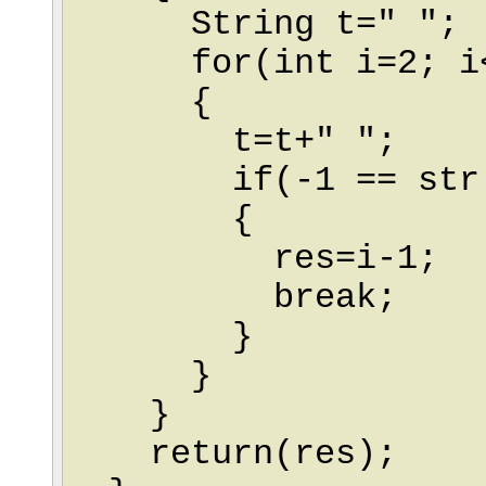
String t=" ";
for(int i=2; i<st
{
t=t+" ";
if(-1 == str.in
{
res=i-1;
break;
}
}
}
return(res);