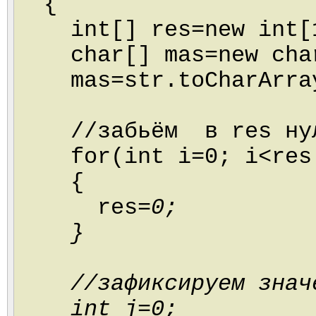
{
int[] res=new int[1
char[] mas=new char
mas=str.toCharArra
//забьём в res ну
for(int i=0; i<res.
{
res
=0;
}
//зафиксируем значе
int j=0;