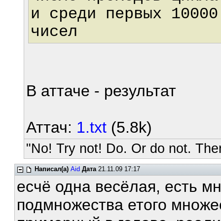
и среди первых 10000
чисел
В аттаче - результат
Аттач:
1.txt
(5.8k)
"No! Try not! Do. Or do not. Ther
Написал(а)
Aid
Дата
21.11.09 17:17
есчё одна весёлая, есть м
подмножества етого множес