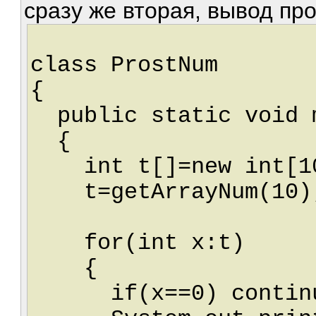
сразу же вторая, вывод пр
class ProstNum
{
public static void m
{
int t[]=new int[10
t=getArrayNum(10)
for(int x:t)
{
if(x==0) contin