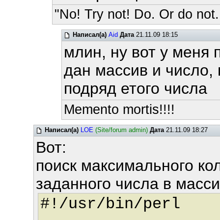
"No! Try not! Do. Or do not.
Написал(а)
Aid
Дата
21.11.09 18:15
млин, ну вот у меня
дан массив и число,
подряд етого числа
Memento mortis!!!!
Написал(а)
LOE
(Site/forum admin)
Дата
21.11.09 18:27
Вот:
поиск максимального ко
заданного числа в масси
#!/usr/bin/perl