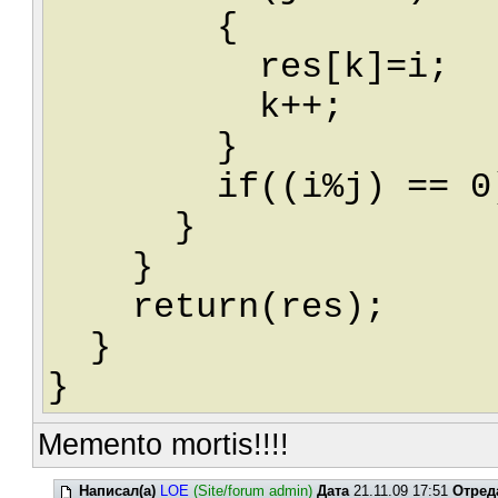
{
res[k]=i;
k++;
}
if((i%j) == 0) 
}
}
return(res);
}
}
Memento mortis!!!!
Написал(а)
LOE
(Site/forum admin)
Дата
21.11.09 17:51
Отред