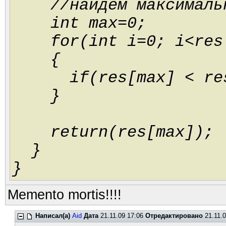
//найдём максимальн
int max=0;
for(int i=0; i<res.
{
if(res[max] < re
}
return(res[max]);
}
}
Memento mortis!!!!
Написал(а)
Aid
Дата
21.11.09 17:06
Отредактировано
21.11.0