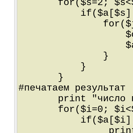
for($s=2; $s<$N
if($a[$s]!=
for($j=$s*2; 
$c++
$a[$j]
}
}
}
#печатаем результат
print "число про
for($i=0; $i<$N
if($a[$i]!=
printf("%d\