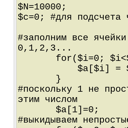
$N=10000;
$c=0; #для подсчета 
#заполним все ячейки
0,1,2,3...
for($i=0; $i<$N
$a[$i] = $
}
#поскольку 1 не прос
этим числом
$a[1]=0;
#выкидываем непросты