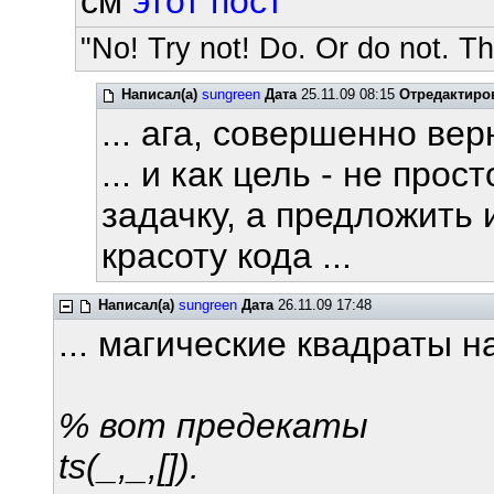
см
этот пост
"No! Try not! Do. Or do not. The
Написал(а)
sungreen
Дата
25.11.09 08:15
Отредактиро
... ага, совершенно верн
... и как цель - не пр
задачку, а предложить
красоту кода ...
Написал(а)
sungreen
Дата
26.11.09 17:48
... магические квадраты на
% вот предекаты
ts(_,_,[]).