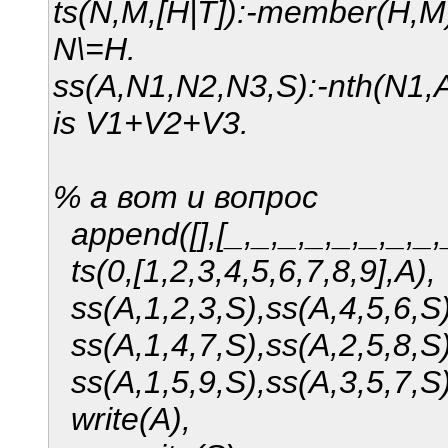
ts(N,M,[H|T]):-member(H,M)
N\=H.
ss(A,N1,N2,N3,S):-nth(N1,A
is V1+V2+V3.
% а вот и вопрос
append([],[_,_,_,_,_,_,_,_,
ts(0,[1,2,3,4,5,6,7,8,9],A),
ss(A,1,2,3,S),ss(A,4,5,6,S)
ss(A,1,4,7,S),ss(A,2,5,8,S)
ss(A,1,5,9,S),ss(A,3,5,7,S)
write(A),