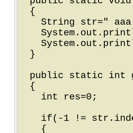
public static void 
{
String str=" aa
System.out.println
System.out.println
}
public static int g
{
int res=0;
if(-1 != str.inde
{