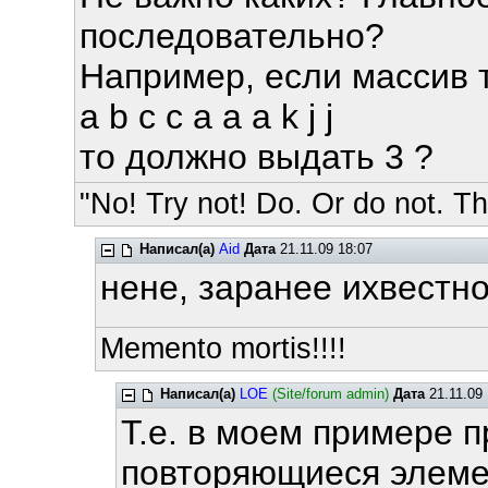
последовательно?
Например, если массив 
a b c c a a a k j j
то должно выдать 3 ?
"No! Try not! Do. Or do not. The
Написал(а)
Aid
Дата
21.11.09 18:07
нене, заранее ихвестно
Memento mortis!!!!
Написал(а)
LOE
(Site/forum admin)
Дата
21.11.09 
Т.е. в моем примере п
повторяющиеся элеме