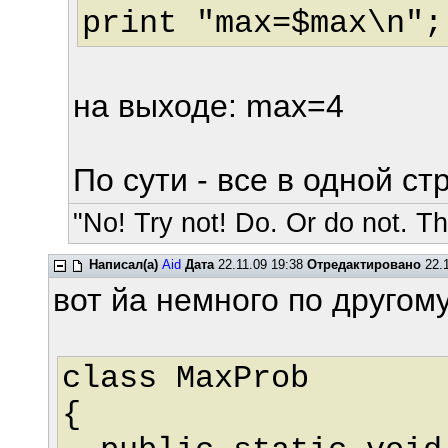
print "max=$max\n";
на выходе: max=4
По сути - все в одной ст
"No! Try not! Do. Or do not. The
Написал(а)
Aid
Дата
22.11.09 19:38
Отредактировано
22.1
вот йа немного по другому
class MaxProb
{