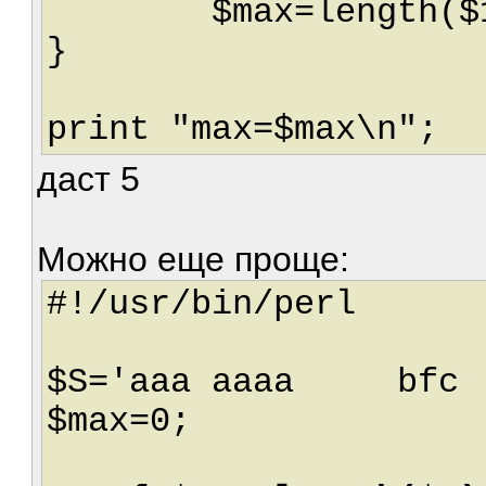
$max=length($1) i
}
print "max=$max\n";
даст 5
Можно еще проще:
#!/usr/bin/perl
$S='aaa aaaa bfc
$max=0;