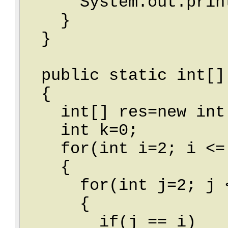
System.out.print
}
}
public static int[] 
{
int[] res=new int[
int k=0;
for(int i=2; i <= 
{
for(int j=2; j <=
{
if(j == i)