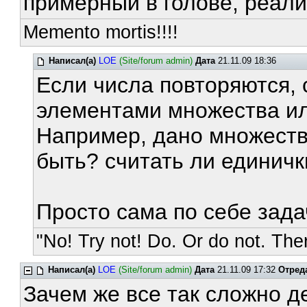
примерный в голове, реали
Memento mortis!!!!
Написал(а)
LOE
(Site/forum admin)
Дата
21.11.09 18:36
Если числа повторяются, 
элементами множества ил
Например, дано множеств
быть? считать ли единич
Просто сама по себе зада
"No! Try not! Do. Or do not. Ther
Написал(а)
LOE
(Site/forum admin)
Дата
21.11.09 17:32
Отред
Зачем же все так сложно д