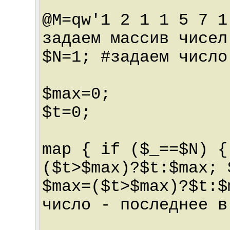
@M=qw'1 2 1 1 5 7 1
задаем массив чисел
$N=1; #задаем число
$max=0;
$t=0;
map { if ($_==$N) {
($t>$max)?$t:$max; 
$max=($t>$max)?$t:$
число - последнее в