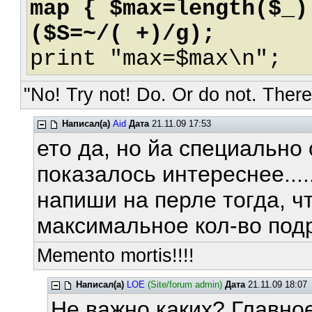
map { $max=length($_)
($S=~/( +)/g);
print "max=$max\n";
"No! Try not! Do. Or do not. There 
Написал(а)
Aid
Дата
21.11.09 17:53
ето да, но йа специально 
показалось интереснее....
напиши на перле тогда, ч
максимальное кол-во под
Memento mortis!!!!
Написал(а)
LOE
(Site/forum admin)
Дата
21.11.09 18:07
Не важно каких? Главно