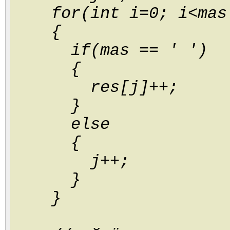
for(int i=0; i<mas.
{
if(mas
== ' ')
{
res[j]++;
}
else
{
j++;
}
}