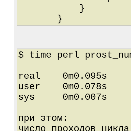
}
}
$ time perl prost_nu
real 0m0.095s
user 0m0.078s
sys 0m0.007s
при этом:
число проходов цикла