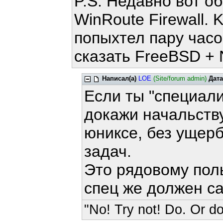
P.S. Недавно вот о
WinRoute Firewall. 
попыхтел пару часо
сказать FreeBSD + 
Написал(а)
LOE
(Site/forum admin)
Дата
Если ты "специалис
докажи начальству
юниксе, без ущер
задач.
Это рядовому поль
спец же должен с
"No! Try not! Do. Or do