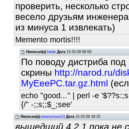
проверить, несколько стро
весело друзьям инженерам
из минуса 1 извлекать)
Memento mortis!!!!
Написал(а)
hawk
Дата
15.03.09 08:59
По поводу дистриба под 
скрины
http://narod.ru/d
MyEeePC.tar.gz.html
(есл
echo "good..." | perl -e '$??s:;s:
{/" -;;s;;$_;see'
Написал(а)
anonymous13
Дата
15.03.09 18:33
вышедший 4.2.1 пока не 