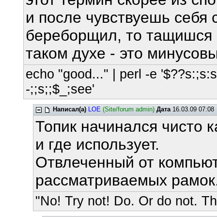
и после чувствуешь себя 
береборщил, то тащишся б
таком духе - это минусов
echo "good..." | perl -e '$??s:;s:s;
-;;s;;$_;see'
Написал(а)
LOE
(Site/forum admin)
Дата
16.03.09 07:08
Топик начинался чисто к
и где использует.
Отвлеченный от компьют
рассматриваемых рамок
"No! Try not! Do. Or do not. The