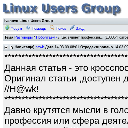
Ivanovo Linux Users Group
-
Форум
Помощь
Поиск
Вход
Тема
Разговоры
/
Поболтаем?
/ Как влияет профессия... (108064 хитов
Написал(а)
hawk
Дата
14.03.09 08:01
Отредактировано
14.03.09
************************************
Данная статья - это кросспо
Оригинал статьи ,доступен 
//H@wk!
************************************
Давно крутятся мысли в голо
профессия или сфера деятел