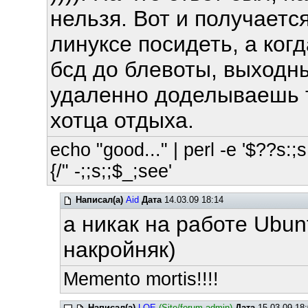
нельзя. Вот и получаетс
линуксе посидеть, а ког
бсд до блевоты, выходн
удаленно доделываешь т
хотца отдыха.
echo "good..." | perl -e '$??s:;s:
{/" -;;s;;$_;see'
Написал(а)
Aid
Дата
14.03.09 18:14
а никак на работе Ubun
накройняк)
Memento mortis!!!!
Написал(а)
LOE
(Site/forum admin)
Дата
15.03.09 18: