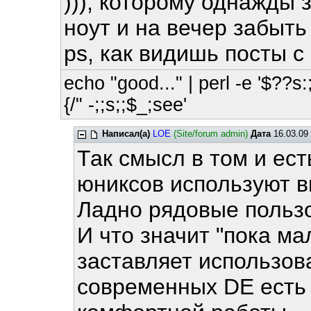
))), которому однажды 
ноут и на вечер забыть 
ps, как видишь посты 
echo "good..." | perl -e '$??s:;
{/" -;;s;;$_;see'
Написал(а)
LOE
(Site/forum admin)
Дата
16.03.09 
Так смысл в том и ес
юниксов используют в
Ладно рядовые пользо
И что значит "пока ма
заставляет использов
современных DE есть 