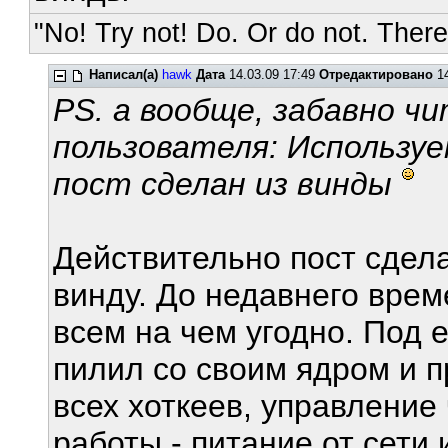
"No! Try not! Do. Or do not. There 
Написал(а)
hawk
Дата
14.03.09 17:49
Отредактировано
14
PS. а вообще, забавно ч
пользователя: Используем
пост сделан из винды
Действительно пост сдела
винду. До недавнего вре
всем на чем угодно. Под
пилил со своим ядром и 
всех хоткеев, управление
работы - питание от сети