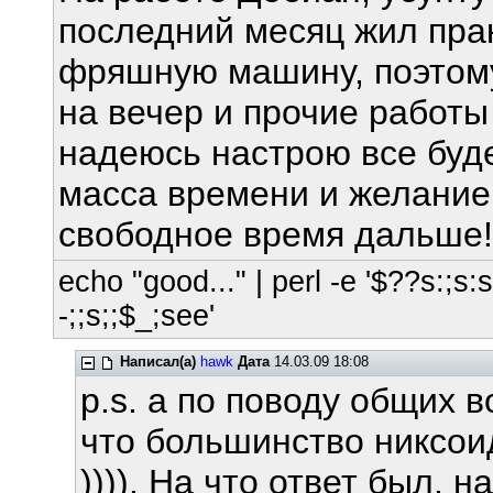
последний месяц жил пра
фряшную машину, поэтом
на вечер и прочие работы
надеюсь настрою все будет
масса времени и желание
свободное время дальше
echo "good..." | perl -e '$??s:;s:s;
-;;s;;$_;see'
Написал(а)
hawk
Дата
14.03.09 18:08
p.s. а по поводу общих 
что большинство никсоид
)))). На что ответ был, 