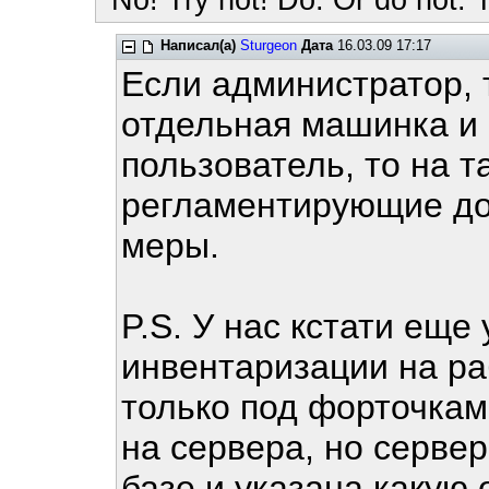
"No! Try not! Do. Or do not. T
Написал(а)
Sturgeon
Дата
16.03.09 17:17
Если администратор, 
отдельная машинка и 
пользователь, то на т
регламентирующие до
меры.
P.S. У нас кстати еще
инвентаризации на ра
только под форточкам
на сервера, но серве
базе и указана какую 