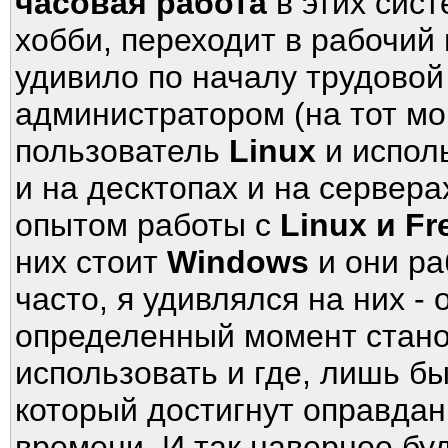
часовая работа
в этих сис
хобби, переходит в рабочий 
удивило по началу трудово
администратором (на тот мо
пользователь
Linux
и испол
и на десктопах и на сервер
опытом работы с
Linux и F
них стоит
Windows
и они ра
часто, я удивлялся на них - 
определенный момент стано
использовать и где, лишь б
который достигнут оправдан
времени. И так наверное буд