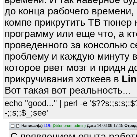
до конца рабочего времени,
компе прикрутить ТВ тюнер 
программу или еще что, а к
проведенного за консолью 
проблему и каждую минуту 
которое рвет мозг и придя д
прикручивания хоткеев в
Lin
Вот такая вот реальность...
echo "good..." | perl -e '$??s:;s:s;;$?
-;;s;;$_;see'
Написал(а)
LOE
(Site/forum admin)
Дата
14.03.09 17:15
Отред
С появлением опыта работы