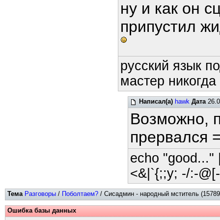
ну и как он с
припустил жи
русский язык по
мастер никогда 
Написал(а)
hawk
Дата
26.0
Возможно, п
прервался =
echo "good..." |
<&|`{;;y; -/:-@[-
Тема
Разговоры
/
Поболтаем?
/ Сисадмин - народный мститель (15789
Ошибка базы данных