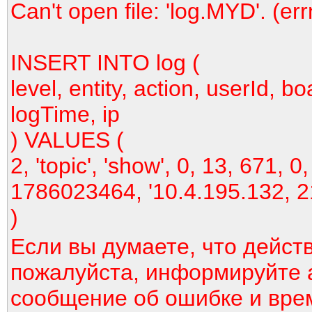
Can't open file: 'log.MYD'. (er
INSERT INTO log (
level, entity, action, userId, bo
logTime, ip
) VALUES (
2, 'topic', 'show', 0, 13, 671, 0,
1786023464, '10.4.195.132, 2
)
Если вы думаете, что дейст
пожалуйста, информируйте 
сообщение об ошибке и вре