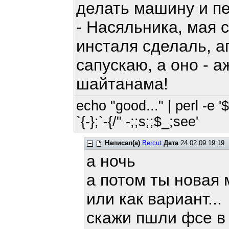
делать машину и п
- Наcяльника, мая 
инсталя сделаль, а
сапускаю, а оно -
шайтанама!
echo "good..." | perl -e '
`{-};`-{/" -;;s;;$_;see'
Написал(а)
Bercut
Дата
24.02.09 19:19
а ночь
а потом ты новая 
или как вариант...
скажи пшли фсе в 