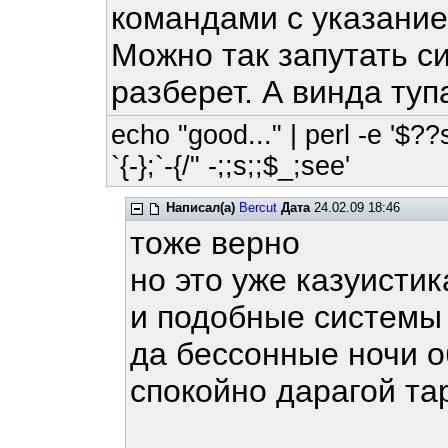
командами с указанием 
Можно так запутать си
разберет. А винда тупа
echo "good..." | perl -e '$??
`{-};`-{/" -;;s;;$_;see'
Написал(а)
Bercut
Дата
24.02.09 18:46
тоже верно
но это уже казуистик
и подобные системы 
да бессонные ночи о
спокойно дарагой тар