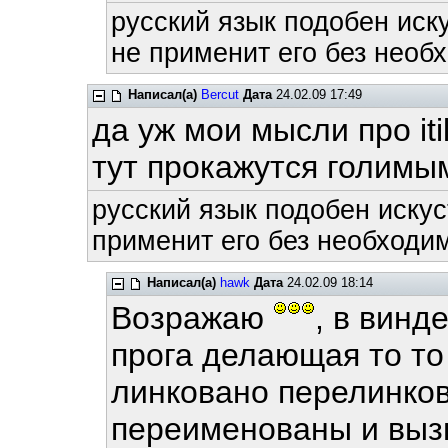
русский язык подобен иску
не применит его без необх
Написал(а)
Bercut
Дата
24.02.09 17:49
да уж мои мысли про iti
тут прокажутся голим
русский язык подобен искус
применит его без необходим
Написал(а)
hawk
Дата
24.02.09 18:14
Возражаю
, в винд
прога делающая то то 
линковано перелинко
переименованы и вызы