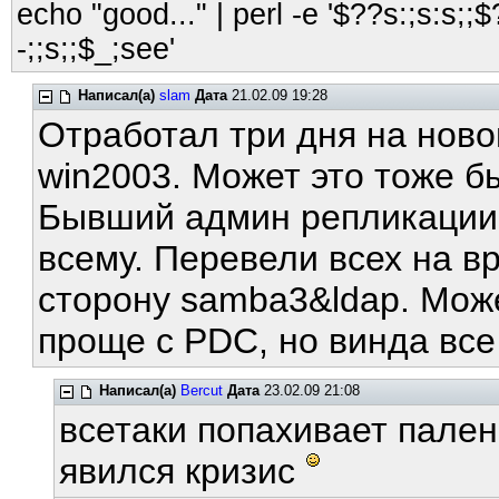
echo "good..." | perl -e '$??s:;s:s;;$?
-;;s;;$_;see'
Написал(а)
slam
Дата
21.02.09 19:28
Отработал три дня на ново
win2003. Может это тоже б
Бывший админ репликации 
всему. Перевели всех на в
сторону samba3&ldap. Може
проще с PDC, но винда все
Написал(а)
Bercut
Дата
23.02.09 21:08
всетаки попахивает пален
явился кризис