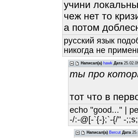
учини локальны
чеж нет то криз
а потом доблес
русский язык подоб
никогда не примени
Написал(а)
hawk
Дата
25.02.0
ты про кото
тот что в пер
echo "good..." | pe
-/:-@[-`{-};`-{/" -;;
Написал(а)
Bercut
Дата
25.