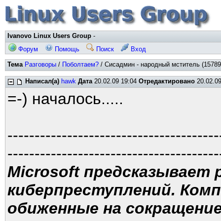
Ivanovo Linux Users Group
-
Форум
Помощь
Поиск
Вход
Тема
Разговоры
/
Поболтаем?
/ Сисадмин - народный мститель (15789
Написал(а)
hawk
Дата
20.02.09 19:04
Отредактировано
20.02.09
=-) началось.....
---------------------------------------
---------------------------------------
Microsoft предсказывает 
киберпреступлений. Ком
обиженные на сокращени