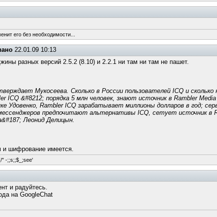
енит его без необходимости...
вано
22.01.09 10:13
жины разных версий 2.5.2 (8.10) и 2.2.1 ни там ни там не пашет.
верждает Мукосеева. Сколько в России пользователей ICQ и сколько 
 ICQ &#8212; порядка 5 млн человек, знают источник в Rambler Medi
ценке Удовенко, Rambler ICQ зарабатывает миллионы долларов в год; с
мессенджеров предпочитают альтернативы ICQ, сетует источник в R
&#187; Леонид Делицын.
м и шифрование имеется.
/" -;;s;;$_;see'
нт и радуйтесь.
да на GoogleChat