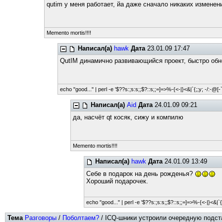
qutim у меня работает, йа даже сначало никаких изменен
Memento mortis!!!!
Написал(а)
hawk
Дата
23.01.09 17:47
QutIM динамично развивающийся проект, быстро об
echo "good..." | perl -e '$??s:;s:s;;$?::s;;=]=>%-{<-|}<&|`{;;y; -/:-@[-`{
Написал(а)
Aid
Дата
24.01.09 09:21
да, насчёт qt косяк, сижу и компилю
Memento mortis!!!!
Написал(а)
hawk
Дата
24.01.09 13:49
Себе в подарок на день рожденья?
Хороший подарочек.
echo "good..." | perl -e '$??s:;s:s;;$?::s;;=]=>%-{<-|}<&|`{;;
Тема
Разговоры
/
Поболтаем?
/ ICQ-шники устроили очередную подстав