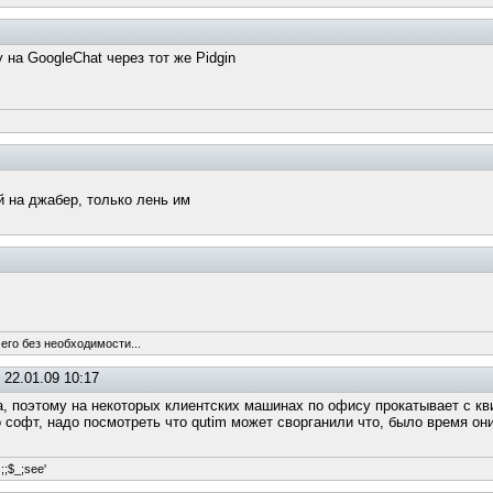
 на GoogleChat через тот же Pidgin
й на джабер, только лень им
его без необходимости...
22.01.09 10:17
а, поэтому на некоторых клиентских машинах по офису прокатывает с кв
ко софт, надо посмотреть что qutim может сворганили что, было время 
s;;$_;see'