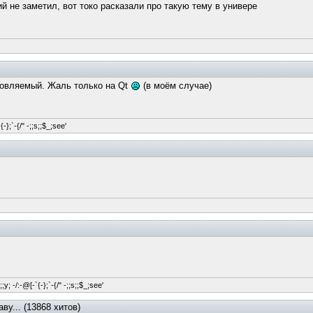
ий не заметил, вот токо расказали про такую тему в универе
новляемый. Жаль только на Qt
(в моём случае)
-};`-{/" -;;s;;$_;see'
y; -/:-@[-`{-};`-{/" -;;s;;$_;see'
у... (13868 хитов)