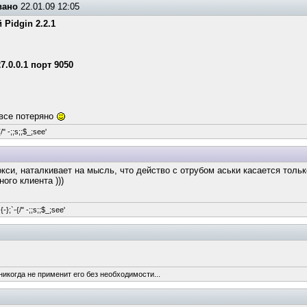
вано
22.01.09 12:05
Pidgin 2.2.1
27.0.0.1 порт 9050
е все потеряно
/" -;;s;;$_;see'
кси, наталкивает на мысль, что действо с отрубом аськи касается толь
ого клиента )))
-};`-{/" -;;s;;$_;see'
никогда не применит его без необходимости...