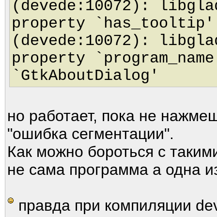
(devede:10072): libgla
property `has_tooltip'
(devede:10072): libgla
property `program_name
`GtkAboutDialog'
но работает, пока не нажмеш
"ошибка сегментации".
Как можно бороться с таки
не сама программа а одна и
правда при компиляции dev