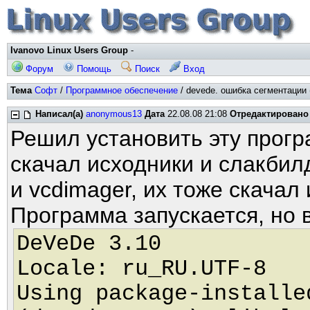
Ivanovo Linux Users Group
-
Форум
Помощь
Поиск
Вход
Тема
Софт
/
Программное обеспечение
/ devede. ошибка сегментации 
Написал(а)
anonymous13
Дата
22.08.08 21:08
Отредактировано
Решил установить эту прогр
скачал исходники и слакбилд
и vcdimager, их тоже скачал
Программа запускается, но 
DeVeDe 3.10
Locale: ru_RU.UTF-8
Using package-installe