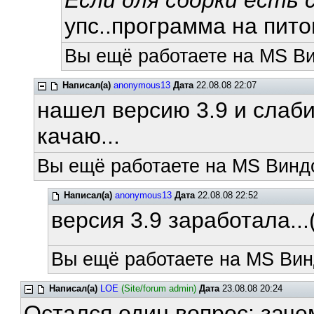
Если для сборки есть c
упс..программа на питоне
Вы ещё работаете на MS Ви
Написал(а)
anonymous13
Дата
22.08.08 22:07
нашел версию 3.9 и слаби
качаю...
Вы ещё работаете на MS Виндо
Написал(а)
anonymous13
Дата
22.08.08 22:52
версия 3.9 заработала...((
Вы ещё работаете на MS Вин
Написал(а)
LOE
(Site/forum admin)
Дата
23.08.08 20:24
Остался один вопрос: заче