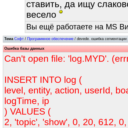
ставить, да ищу слаков
весело
Вы ещё работаете на MS Ви
Тема
Софт
/
Программное обеспечение
/ devede. ошибка сегментации 
Ошибка базы данных
Can't open file: 'log.MYD'. (er
INSERT INTO log (
level, entity, action, userId, bo
logTime, ip
) VALUES (
2, 'topic', 'show', 0, 20, 612, 0,