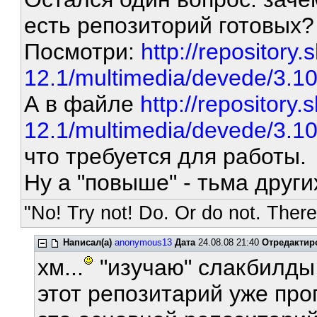
есть репозиторий готовых
Посмотри:
http://repository.
12.1/multimedia/devede/3.10
А в файле
http://repository.
12.1/multimedia/devede/3.10/
что требуется для работы.
Ну а "повыше" - тьма друг
"No! Try not! Do. Or do not. There 
Написал(а)
anonymous13
Дата
24.08.08 21:40
Отредактир
хм...
"изучаю" слакбилд
этот репозитарий уже про