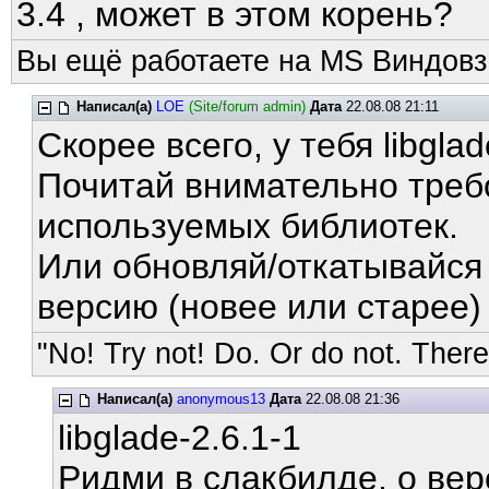
3.4 , может в этом корень?
Вы ещё работаете на MS Виндовз
Написал(а)
LOE
(Site/forum admin)
Дата
22.08.08 21:11
Скорее всего, у тебя libgla
Почитай внимательно треб
используемых библиотек.
Или обновляй/откатывайся 
версию (новее или старее)
"No! Try not! Do. Or do not. There 
Написал(а)
anonymous13
Дата
22.08.08 21:36
libglade-2.6.1-1
Ридми в слакбилде, о ве