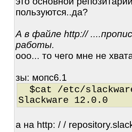
это основной репозитарий
пользуются..да?
А в файле http:// ....про
работы.
ооо... то чего мне не хват
зы: мопс6.1
$cat /etc/slackwar
Slackware 12.0.0
а на http: / / repository.sla