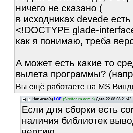
ничего не сказано (
в исходниках devede есть 
<!DOCTYPE glade-interfac
как я понимаю, треба верс
А может есть какие то ср
вылета программы? (напри
Вы ещё работаете на MS Виндо
Написал(а)
LOE
(Site/forum admin)
Дата
22.08.08 21:42
Если для сборки есть con
наличия библиотек выв
версию.