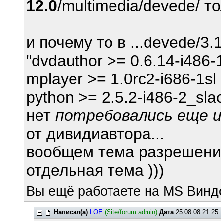
12.0
/multimedia/devede/ то
и почему то в ...devede/3.1
"dvdauthor >= 0.6.14-i486-
mplayer >= 1.0rc2-i686-1sl
python >= 2.5.2-i486-2_sla
нет
потребовались еще и l
от дивидиавтора...
вообщем тема разрешения
отдельная тема )))
Вы ещё работаете на MS Виндо
Написал(а)
LOE
(Site/forum admin)
Дата
25.08.08 21:25