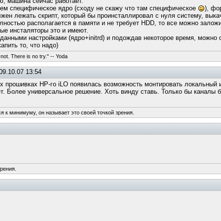
, машина сейчас работает.
ем специфическое ядро (сходу не скажу что там специфическое
), фо
олжен лежать скрипт, который бы проинсталлировал с нуля систему, выка
полностью располагается в памяти и не требует HDD, то все можно заложи
ые инсталяторы это и имеют.
данными настройками (ядро+initrd) и подождав некоторое время, можно
апить то, что надо)
not. There is no try." -- Yoda
09.10.07 13:54
их прошивках HP-го iLO появилась возможность монтировать локальный 
т. Более универсальное решение. Хоть винду ставь. Только бы каналы 
ся к минимуму, он называет это своей точкой зрения.
зрения.