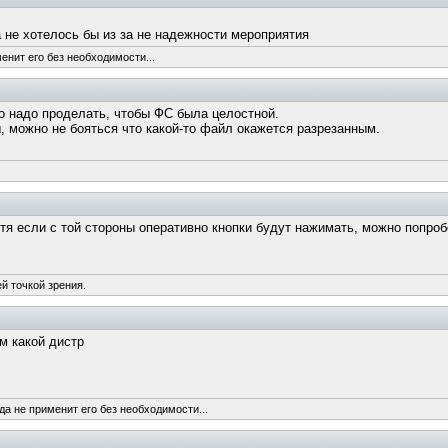
а не хотелось бы из за не надежности мероприятия
енит его без необходимости...
го надо проделать, чтобы ФС была целостной.
ы, можно не бояться что какой-то файл окажется разрезанным.
отя если с той стороны оперативно кнопки будут нажимать, можно попроб
й точкой зрения.
м какой дистр
да не применит его без необходимости...