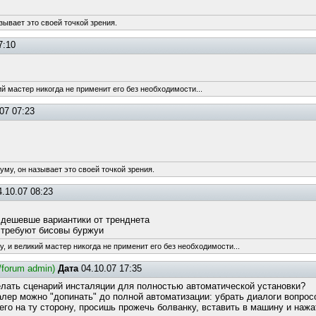
зывает это своей точкой зрения.
7:10
ий мастер никогда не применит его без необходимости...
07 07:23
уму, он называет это своей точкой зрения.
.10.07 08:23
 дешевше вариантики от тренднета
 требуют бисовы буржуи
, и великий мастер никогда не применит его без необходимости...
e/forum admin)
Дата
04.10.07 17:35
елать сценарий инсталяции для полностью автоматической установки?
алер можно "допинать" до полной автоматизации: убрать диалоги вопрос
го на ту сторону, просишь прожечь болванку, вставить в машину и нажат