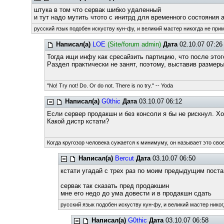
штука в том что сервак шибко удаленный
и тут надо мутить чтото с инитрд для временного состояния 
русский язык подобен искуству кун-фу, и великий мастер никогда не прим
Написал(а)
LOE
(Site/forum admin)
Дата
02.10.07 07:26
Тогда ищи инфу как сресайзить партицию, что после это
Раздел практически не занят, поэтому, выставив размер
"No! Try not! Do. Or do not. There is no try." -- Yoda
Написал(а)
G0thic
Дата
03.10.07 06:12
Если сервер продакшн и без консоли я бы не рискнул. Х
Какой дистр кстати?
Когда кругозор человека сужается к минимуму, он называет это свое
Написал(а)
Bercut
Дата
03.10.07 06:50
кстати угадай с трех раз по моим предыдущим поста
сервак так сказать пред продакшин
мне его недо до ума довести и в продакшн сдать
русский язык подобен искуству кун-фу, и великий мастер никог
Написал(а)
G0thic
Дата
03.10.07 06:58