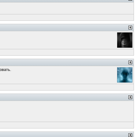
овать.