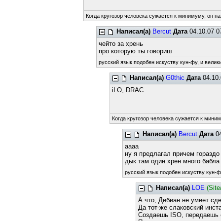
Когда кругозор человека сужается к минимуму, он на
Написал(а)
Bercut
Дата
04.10.07 0
чейто за хрень
про которую ты говориш
русский язык подобен искуству кун-фу, и велик
Написал(а)
G0thic
Дата
04.10.
iLO, DRAC
Когда кругозор человека сужается к миним
Написал(а)
Bercut
Дата
04
аааа
ну я предлагал причем гораздо
дык там один хрен много бабла
русский язык подобен искуству кун-фу
Написал(а)
LOE
(Sit
А что, Дебиан не умеет сд
Да тот-же слаковский инст
Создаешь ISO, передаешь е