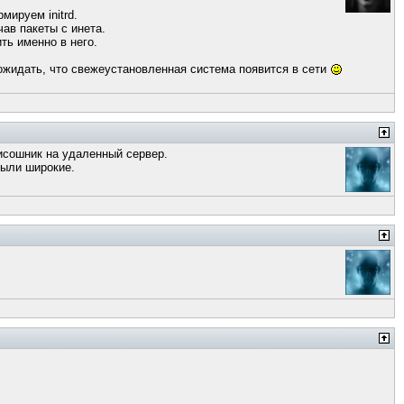
рмируем initrd.
чав пакеты с инета.
ть именно в него.
 ожидать, что свежеустановленная система появится в сети
исошник на удаленный сервер.
были широкие.