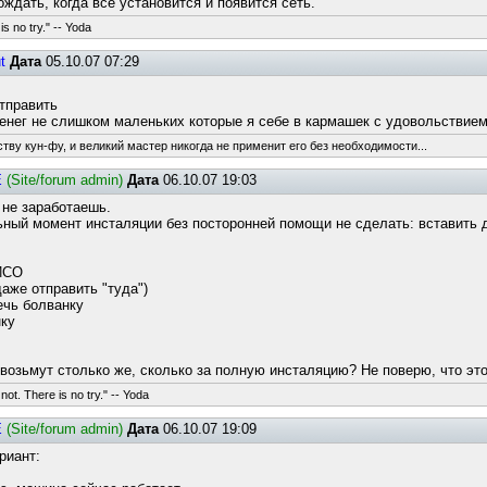
ждать, когда все установится и появится сеть.
s no try." -- Yoda
t
Дата
05.10.07 07:29
тправить
денег не слишком маленьких которые я себе в кармашек с удовольствие
тву кун-фу, и великий мастер никогда не применит его без необходимости...
E
(Site/forum admin)
Дата
06.10.07 19:03
 не заработаешь.
ный момент инсталяции без посторонней помощи не сделать: вставить д
ИСО
даже отправить "туда")
ечь болванку
нку
 возьмут столько же, сколько за полную инсталяцию? Не поверю, что это
not. There is no try." -- Yoda
E
(Site/forum admin)
Дата
06.10.07 19:09
риант: