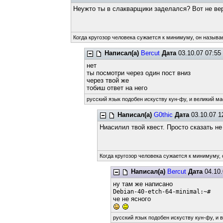
Неужто ты в слакварщики заделался? Вот не ве
Когда кругозор человека сужается к минимуму, он называе
Написал(а)
Bercut
Дата
03.10.07 07:55
нет
ты посмотри через один пост вниз
через твой же
тобиш ответ на него
русский язык подобен искуству кун-фу, и великий ма
Написал(а)
G0thic
Дата
03.10.07 1
Ниасилил твой квест. Просто сказать 
Когда кругозор человека сужается к минимуму, 
Написал(а)
Bercut
Дата
04.10.
ну там же написано
Debian-40-etch-64-minimal:~#
че не ясного
русский язык подобен искуству кун-фу, и 