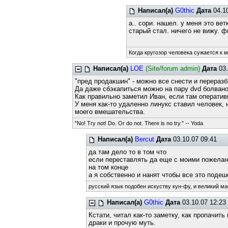
Написал(а)
G0thic
Дата
04.10
а.. сори. нашел. у меня это ве
старый стал. ничего не вижу. 
Когда кругозор человека сужается к 
Написал(а)
LOE
(Site/forum admin)
Дата
03.
"пред продакшин" - можно все снести и переразб
Да даже сбэкапиться можно на пару dvd болвано
Как правильно заметил Иван, если там оперативн
У меня как-то удаленно линукс ставил человек,
моего вмешательства.
"No! Try not! Do. Or do not. There is no try." -- Yoda
Написал(а)
Bercut
Дата
03.10.07 09:41
да там дело то в том что
если переставлять да еще с моими пожелани
на том конце
а я собственно и нанят чтобы все это поде
русский язык подобен искуству кун-фу, и великий ма
Написал(а)
G0thic
Дата
03.10.07 12:23
Кстати, читал как-то заметку, как пропачит
драки и прочую муть.