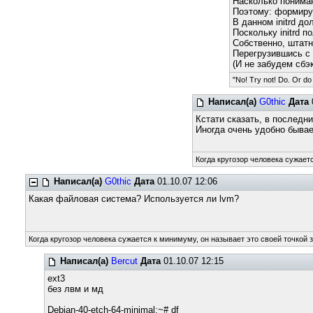
Насколько понимаю
Поэтому: формиру
В данном initrd д
Поскольку initrd 
Собственно, штатн
Перегрузившись с 
(И не забудем сбэк
"No! Try not! Do. Or do 
Написал(а)
G0thic
Дата
Кстати сказать, в последн
Иногда очень удобно бывае
Когда кругозор человека сужает
Написал(а)
G0thic
Дата
01.10.07 12:06
Какая файловая система? Используется ли lvm?
Когда кругозор человека сужается к минимуму, он называет это своей точкой 
Написал(а)
Bercut
Дата
01.10.07 12:15
ext3
без лвм и мд
Debian-40-etch-64-minimal:~# df