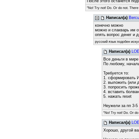
После этого останется подо
"No! Try not! Do. Or do not. There i
Написал(а)
Bercu
конечно можно
можно и слакварь им о
опять вопрос денег и 
русский язык подобен искус
Написал(а)
LO
Все деньги в мире
По любому, началь
Требуется то:
1. сформировать 
2. выложить (или 
3. попросить прож
4. вставить болва
5. нажать reset
Неужели за пп 3-5
"No! Try not! Do. Or do 
Написал(а)
LO
Хорошо, другой ва