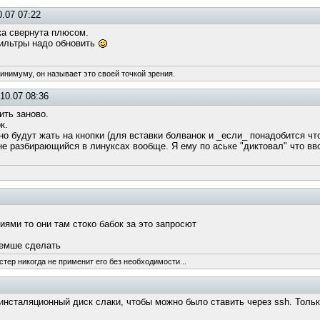
.07 07:22
тка свернута плюсом.
фильтры надо обновить
минимуму, он называет это своей точкой зрения.
10.07 08:36
ить заново.
к.
о будут жать на кнопки (для вставки болванок и _если_ понадобится что
 не разбирающийся в линуксах вообще. Я ему по аське "диктовал" что вв
ями то они там стоко бабок за это запросют
шемше сделать
стер никогда не применит его без необходимости...
ь инсталяционный диск слаки, чтобы можно было ставить через ssh. Толь