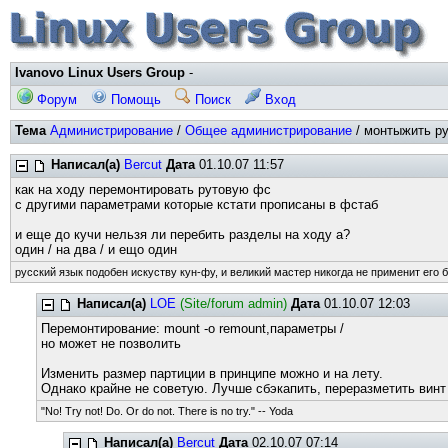
Ivanovo Linux Users Group
-
Форум
Помощь
Поиск
Вход
Тема
Администрирование
/
Общее администрирование
/ монтыжить ру
Написал(а)
Bercut
Дата
01.10.07 11:57
как на ходу перемонтировать рутовую фс
с другими параметрами которые кстати прописаны в фстаб
и еще до кучи нельзя ли перебить разделы на ходу а?
один / на два / и ещо один
русский язык подобен искуству кун-фу, и великий мастер никогда не применит его б
Написал(а)
LOE
(Site/forum admin)
Дата
01.10.07 12:03
Перемонтирование: mount -o remount,параметры /
но может не позволить
Изменить размер партиции в принципе можно и на лету.
Однако крайне не советую. Лучше сбэкапить, переразметить винт
"No! Try not! Do. Or do not. There is no try." -- Yoda
Написал(а)
Bercut
Дата
02.10.07 07:14