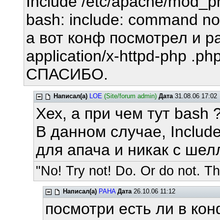
Include /etc/apache/mod_
bash: include: command no
а вот конф посмотрел и 
application/x-httpd-php .p
СПАСИБО.
Написал(а)
LOE
(Site/forum admin)
Дата
31.08.06 17:02
Хех, а при чем тут bash 
В данном случае, Include
для апача и никак с шел
"No! Try not! Do. Or do not. The
Написал(а)
PAHA
Дата
26.10.06 11:12
посмотри есть ли в кон