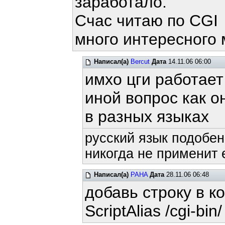
заработало.
Счас читаю по CGI
много интересного
Написал(а)
Bercut
Дата
14.11.06 06:00
имхо цги работае
иной вопрос как о
в разных языках
русский язык подобен
никогда не применит е
Написал(а)
PAHA
Дата
28.11.06 06:48
добавь строку в к
ScriptAlias /cgi-bin