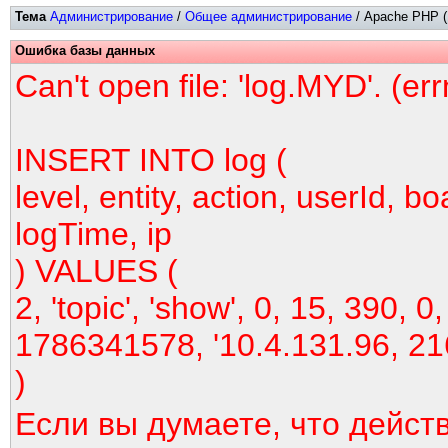
Тема
Администрирование
/
Общее администрирование
/ Apache PHP (
Ошибка базы данных
Can't open file: 'log.MYD'. (er
INSERT INTO log (
level, entity, action, userId, bo
logTime, ip
) VALUES (
2, 'topic', 'show', 0, 15, 390, 0,
1786341578, '10.4.131.96, 21
)
Если вы думаете, что дейст