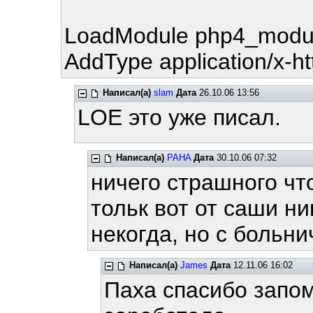
LoadModule php4_module
AddType application/x-h
Написал(а)
slam
Дата
26.10.06 13:56
LOE это уже писал.
Написал(а)
PAHA
Дата
30.10.06 07:32
ничего страшного чт
тольк вот от саши н
некогда, но с больн
Написал(а)
James
Дата
12.11.06 16:02
Паха спасибо запом