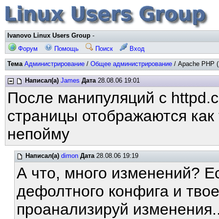
Ivanovo Linux Users Group
-
Форум
Помощь
Поиск
Вход
Тема
Администрирование
/
Общее администрирование
/ Apache PHP (
Написал(а)
James
Дата
28.08.06 19:01
После манипуляций с httpd.
страницы отображаются как
непойму
Написал(а)
dimon
Дата
28.08.06 19:19
А что, много изменений? Ес
дефолтного конфига и твое
проанализируй изменения..