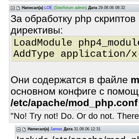
Написал(а)
LOE
(Site/forum admin)
Дата
29.08.06 08:32
За обработку php скриптов
директивы:
LoadModule php4_modul
AddType application/x
Они содержатся в файле
m
основном конфиге с помо
/etc/apache/mod_php.conf
"No! Try not! Do. Or do not. There 
Написал(а)
James
Дата
31.08.06 12:31