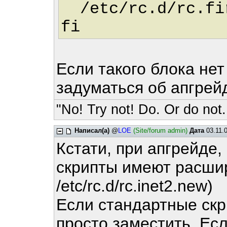
/etc/rc.d/rc.fir
fi
Если такого блока нет
задуматься об апгре
"No! Try not! Do. Or do not.
Написал(а)
@
LOE
(Site/forum admin)
Дата
03.11.0
Кстати, при апгрейде
скрипты имеют расшир
/etc/rc.d/rc.inet2.new)
Если стандартные скр
просто заместить. Есл