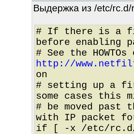
Выдержка из /etc/rc.d/r
# If there is a f
before enabling p
# See the HOWTOs 
http://www.netfil
on
# setting up a f
some cases this m
# be moved past t
with IP packet fo
if [ -x /etc/rc.d