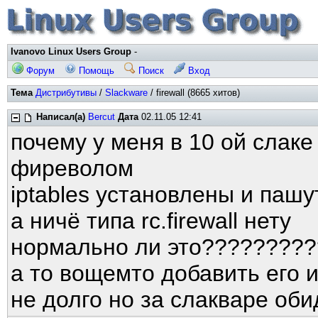
Ivanovo Linux Users Group
-
Форум
Помощь
Поиск
Вход
Тема
Дистрибутивы
/
Slackware
/ firewall (8665 хитов)
Написал(а)
Bercut
Дата
02.11.05 12:41
почему у меня в 10 ой слаке
фиреволом
iptables установлены и пашу
а ничё типа rc.firewall нету
нормально ли это????????
а то вощемто добавить его и
не долго но за слакваре об