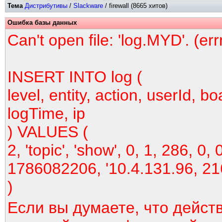
Тема
Дистрибутивы
/
Slackware
/ firewall (8665 хитов)
Ошибка базы данных
Can't open file: 'log.MYD'. (er
INSERT INTO log (
level, entity, action, userId, bo
logTime, ip
) VALUES (
2, 'topic', 'show', 0, 1, 286, 0, 
1786082206, '10.4.131.96, 21
)
Если вы думаете, что дейст