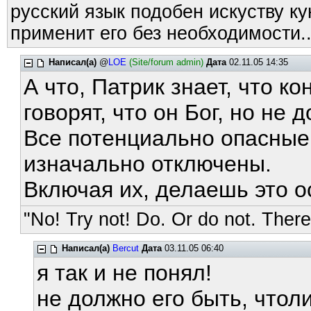
русский язык подобен искуству ку
применит его без необходимости..
Написал(а)
@
LOE
(Site/forum admin)
Дата
02.11.05 14:35
А что, Патрик знает, что к
говорят, что он Бог, но не 
Все потенциально опасные с
изначально отключены.
Включая их, делаешь это о
"No! Try not! Do. Or do not. There 
Написал(а)
Bercut
Дата
03.11.05 06:40
я так и не понял!
не должно его быть, чтоли