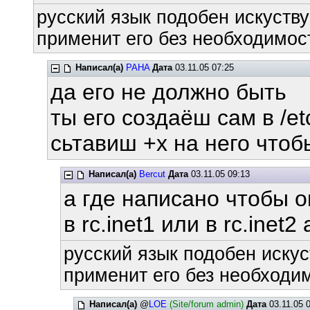
русский язык подобен искуству
применит его без необходимост
Написал(а)
PAHA
Дата
03.11.05 07:25
да его не должно быть
ты его создаёш сам в /etc
сьтавиш +х на него что
Написал(а)
Bercut
Дата
03.11.05 09:13
а где написано чтобы 
в rc.inet1 или в rc.inet2
русский язык подобен искус
применит его без необходим
Написал(а)
@
LOE
(Site/forum admin)
Дата
03.11.05 