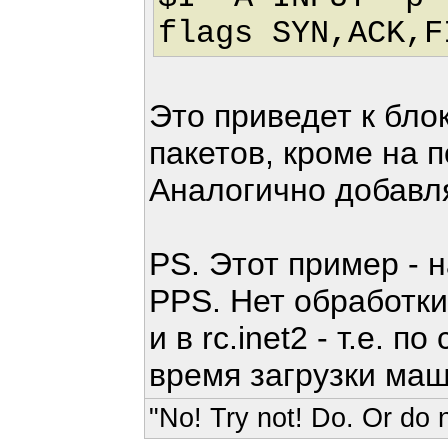
flags SYN,ACK,F
Это приведет к бло
пакетов, кроме на по
Аналогично добавл
PS. Этот пример - н
PPS. Нет обработки 
и в rc.inet2 - т.е. 
время загрузки ма
"No! Try not! Do. Or do n