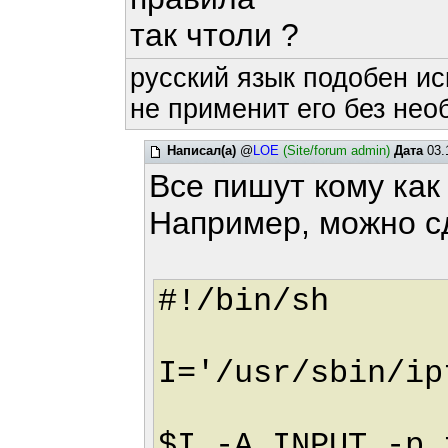
так чтоли ?
русский язык подобен ис
не применит его без нео
Написал(а)
@
LOE
(Site/forum admin)
Дата
03.
Все пишут кому как
Например, можно сд
#!/bin/sh
I='/usr/sbin/ip
$I -A INPUT -p 