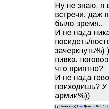
Ну не знаю, я 
встречи, даж 
было время...
И не нада ник
посидеть/пост
зачеркнуть%) 
пивка, погово
что приятно?
И не нада гово
приходишь? У 
армии%))
Написал(а)
Dim
Дата
02.02.07 17