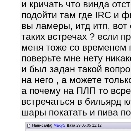
и кричать что винда отс
подойти там где IRC и ф
вы ламеры, итд итп, вот
таких встречах ? если пр
меня тоже со временем 
поверьте мне нету никак
и был задан такой вопро
на него , а можете только
а почему на ПЛП то вср
встречаться в бильярд к
шары покатать и пива п
Написал(а)
MaxyS
Дата
29.05.05 12:12