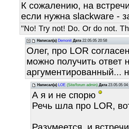
К сожалению, на встречи
если нужна slackware - з
"No! Try not! Do. Or do not. The
Написал(а)
Demonit
Дата
22.05.05 20:58
Олег, про LOR согласен
можно получить ответ 
аргументированный... н
Написал(а)
LOE
(Site/forum admin)
Дата
23.05.05 04
А я и не спорю
Речь шла про LOR, вот
Разумеется, и встречи