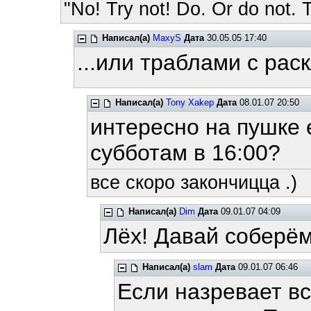
"No! Try not! Do. Or do not. T
Написал(а)
MaxyS
Дата
30.05.05 17:40
...или траблами с рас
Написал(а)
Tony Xakep
Дата
08.01.07 20:50
интересно на пушке
субботам в 16:00?
все скоро закончицца .)
Написал(а)
Dim
Дата
09.01.07 04:09
Лёх! Давай соберём
Написал(а)
slam
Дата
09.01.07 06:46
Если назревает вс