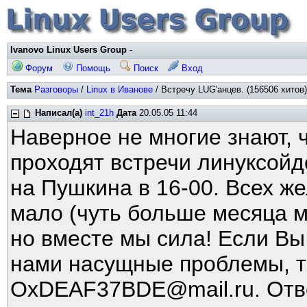
Ivanovo Linux Users Group
-
Форум
Помощь
Поиск
Вход
Тема
Разговоры
/
Linux в Иванове
/ Встречу LUG'анцев. (156506 хитов)
Написал(а)
int_21h
Дата
20.05.05 11:44
Наверное не многие знают, 
проходят встречи линуксойд
на Пушкина в 16-00. Всех ж
мало (чуть больше месяца м
но вместе мы сила! Если Вы
нами насущные проблемы, т
OxDEAF37BDE@mail.ru. Отве