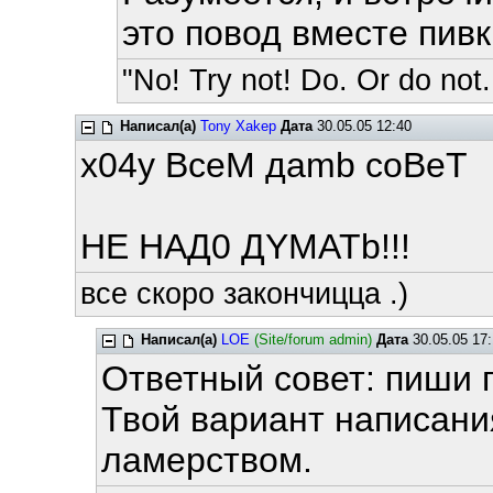
это повод вместе пивк
"No! Try not! Do. Or do not.
Написал(а)
Tony Xakep
Дата
30.05.05 12:40
x04y BceM дamb coBeT
HE HAД0 ДYMATb!!!
все скоро закончицца .)
Написал(а)
LOE
(Site/forum admin)
Дата
30.05.05 17:
Ответный совет: пиши 
Твой вариант написан
ламерством.