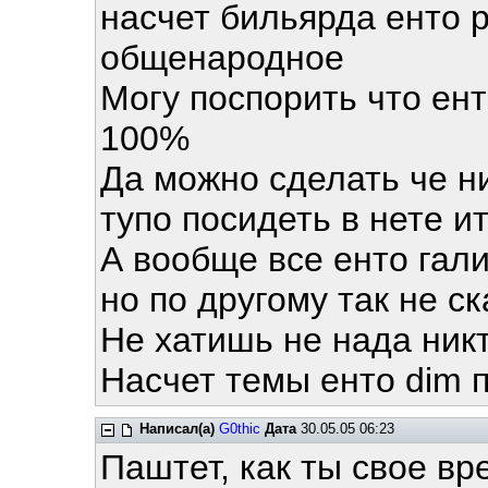
насчет бильярда енто р
общенародное
Могу поспорить что ен
100%
Да можно сделать че н
тупо посидеть в нете ит
А вообще все енто гал
но по другому так не с
Не хатишь не нада никт
Насчет темы енто dim 
Написал(а)
G0thic
Дата
30.05.05 06:23
Паштет, как ты свое вр