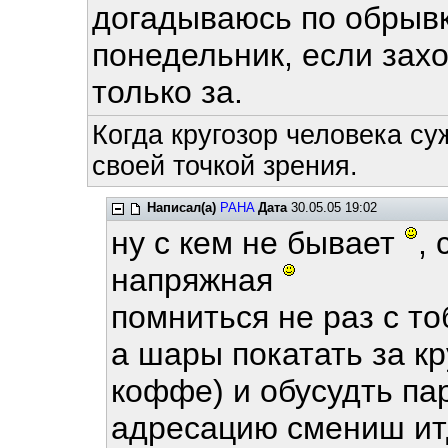
догадываюсь по обрывк
понедельник, если зах
только за.
Когда кругозор человека су
своей точкой зрения.
Написал(а)
PAHA
Дата
30.05.05 19:02
ну с кем не бывает
,
напряжная
помниться не раз с т
а шары покатать за к
коффе) и обусудть па
адресацию смениш ит