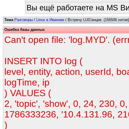
Вы ещё работаете на MS Ви
Тема
Разговоры
/
Linux в Иванове
/ Встречу LUG'анцев. (156506 хитов)
Ошибка базы данных
Can't open file: 'log.MYD'. (er
INSERT INTO log (
level, entity, action, userId, bo
logTime, ip
) VALUES (
2, 'topic', 'show', 0, 24, 230, 0,
1786333236, '10.4.131.96, 21
)