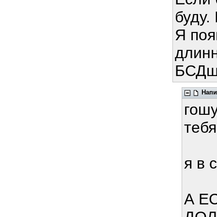
буду.
Я поя
длинн
БСДшн
Напи
гошу
тебя
я в 
А Е