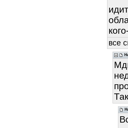
идит
обла
кого-
все с
Н
Мды
не
про
Та
Н
В