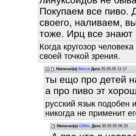
линуксоидов не быва
Покупаем все пиво. 
своего, наливаем, в
тоже. Ирц все знают 
Когда кругозор человека
своей точкой зрения.
Написал(а)
Bercut
Дата
25.05.05 11:17
ты ещо про детей 
а про пиво эт хоро
русский язык подобен и
никогда не применит ег
Написал(а)
G0thic
Дата
30.05.05 06:20