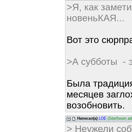
>Я, как замети
новеньКАЯ...
Вот это сюрпра
>А субботы - 
Была традиция
месяцев загло
возобновить.
Написал(а)
LOE
(Site/forum a
> Неужели соб