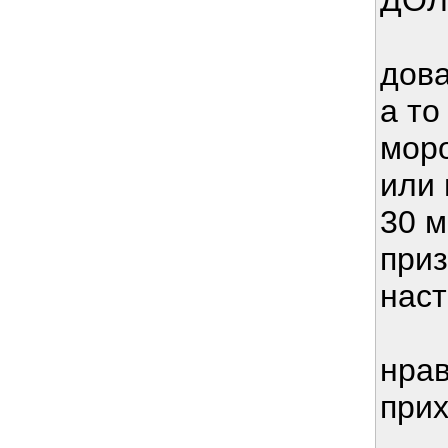
ДОЛ
дова
а то
моро
или
30 м
приз
нас
нрав
прих