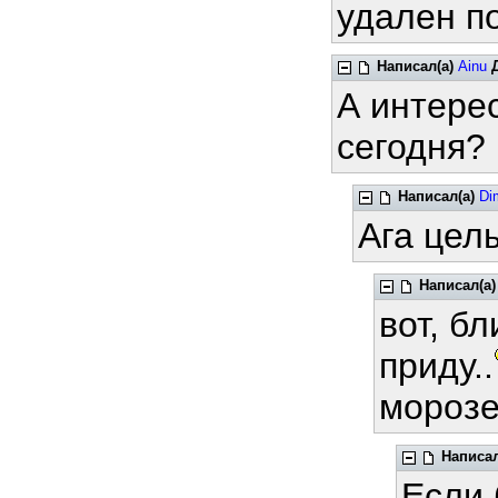
удален п
Написал(а)
Ainu
А интере
сегодня?
Написал(а)
Di
Ага цел
Написал(а)
вот, бл
приду..
морозе
Написал
Если 