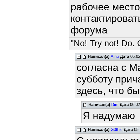
рабочее мест
контактироват
форума
"No! Try not! Do. O
Написал(а)
Ainu
Дата
05.02
согласна с M
субботу прич
здесь, что бы
Написал(а)
Dim
Дата
06.02
Я надумаю
Написал(а)
G0thic
Дата
05.