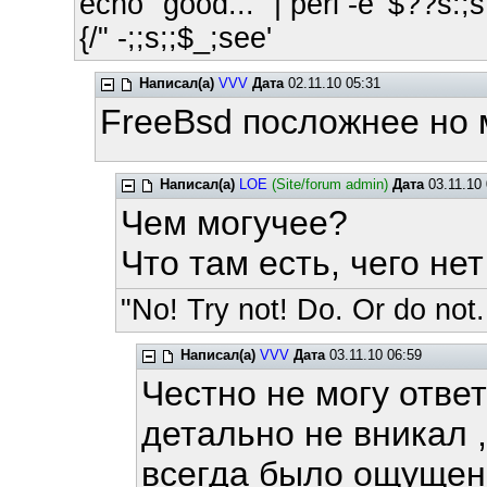
echo "good..." | perl -e '$??s:;s:
{/" -;;s;;$_;see'
Написал(а)
VVV
Дата
02.11.10 05:31
FreeBsd посложнее но 
Написал(а)
LOE
(Site/forum admin)
Дата
03.11.10 
Чем могучее?
Что там есть, чего не
"No! Try not! Do. Or do not.
Написал(а)
VVV
Дата
03.11.10 06:59
Честно не могу ответ
детально не вникал 
всегда было ощущени