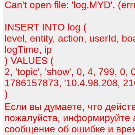
Can't open file: 'log.MYD'. (er
INSERT INTO log (
level, entity, action, userId, bo
logTime, ip
) VALUES (
2, 'topic', 'show', 0, 4, 799, 0, 
1786157873, '10.4.98.208, 21
)
Если вы думаете, что дейст
пожалуйста, информируйте 
сообщение об ошибке и вре