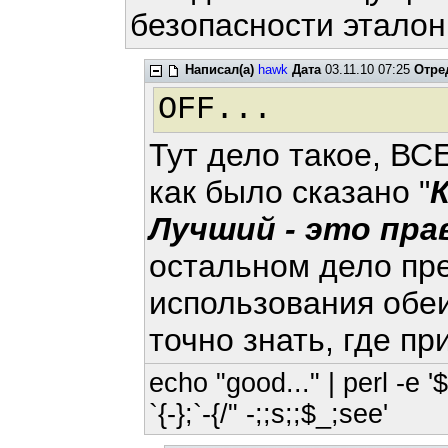
безопасности этало
Написал(а)
hawk
Дата
03.11.10 07:25
Отре
OFF...
Тут дело такое, ВС
как было сказано "
Лучший - это пр
остальном дело пр
использования обе
точно знать, где пр
echo "good..." | perl -e '
`{-};`-{/" -;;s;;$_;see'