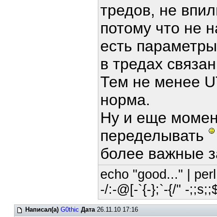
тредов, не впил
потому что не н
есть параметры
в тредах связа
Тем не менее U
норма.
Ну и еще момен
переделывать
более важные з
echo "good..." | perl
-/:-@[-`{-};`-{/" -;;s;
Написал(а)
G0thic
Дата
26.11.10 17:16