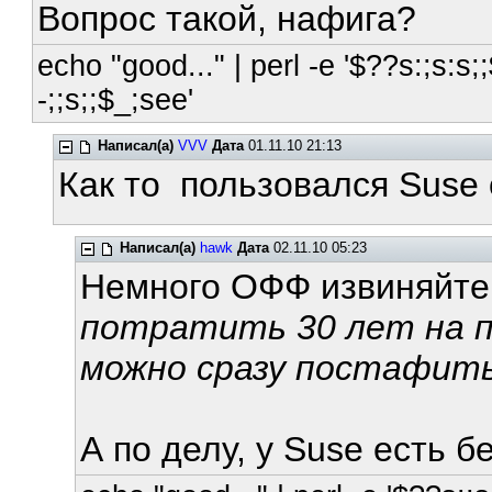
Вопрос такой, нафига?
echo "good..." | perl -e '$??s:;s:s;;
-;;s;;$_;see'
Написал(а)
VVV
Дата
01.11.10 21:13
Как то пользовался Suse
Написал(а)
hawk
Дата
02.11.10 05:23
Немного ОФФ извиняйте, 
потратить 30 лет на по
можно сразу постафит
А по делу, у Suse есть б