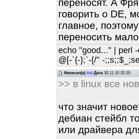
переносят. А Фря
говорить о DE, м
главное, поэтому
переносить мало 
echo "good..." | perl -
@[-`{-};`-{/" -;;s;;$_;s
Написал(а)
Aid
Дата
30.11.10 20:30
>> в linux все но
что значит ново
дебиан стейбл то
или драйвера для