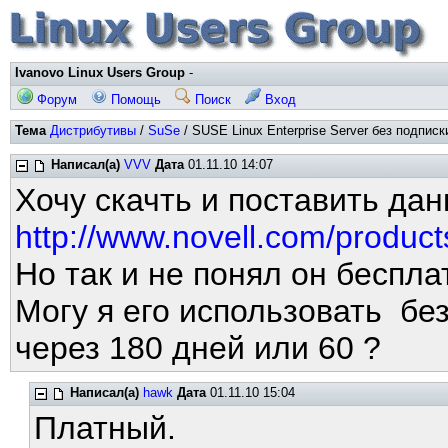
Ivanovo Linux Users Group
-
Форум
Помощь
Поиск
Вход
Тема
Дистрибутивы
/
SuSe
/ SUSE Linux Enterprise Server без подписк
Написал(а)
VVV
Дата
01.11.10 14:07
Хочу скачть и поставить да
http://www.novell.com/product
Но так и не понял он беспла
Могу я его использовать бе
через 180 дней или 60 ?
Написал(а)
hawk
Дата
01.11.10 15:04
Платный.