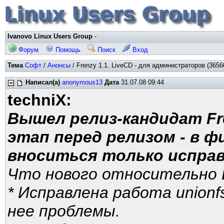
Ivanovo Linux Users Group
-
Форум
Помощь
Поиск
Вход
Тема
Софт
/
Анонсы
/ Frenzy 1.1. LiveCD - для администраторов (3656
Написал(а)
anonymous13
Дата
31.07.08 09:44
techniX:
Вышел релиз-кандидат Fre
этап перед релизом - в 
вноситься только исправ
Что нового относительно 
* Исправлена работа unionf
нее проблемы.