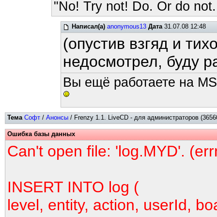
"No! Try not! Do. Or do not.
Написал(а)
anonymous13
Дата
31.07.08 12:48
(опустив взгяд и тих
недосмотрел, буду ра
Вы ещё работаете на MS
Тема
Софт
/
Анонсы
/ Frenzy 1.1. LiveCD - для администраторов (3656
Ошибка базы данных
Can't open file: 'log.MYD'. (er
INSERT INTO log (
level, entity, action, userId, bo