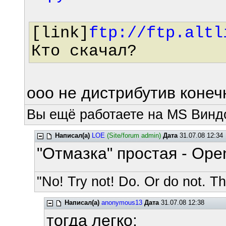
[link]
ftp://ftp.altl
Кто скачал?
ооо не дистрибутив конечн
Вы ещё работаете на MS Виндо
Написал(а)
LOE
(Site/forum admin)
Дата
31.07.08 12:34
"Отмазка" простая - Open
"No! Try not! Do. Or do not. The
Написал(а)
anonymous13
Дата
31.07.08 12:38
тогда легко: