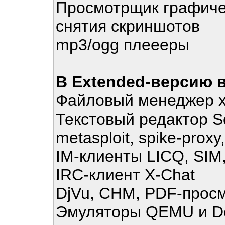
Просмотрщик графичес
снятия скриншотов
mp3/ogg плеееры
В Extended-версию в
Файловый менеджер 
Текстовый редактор S
metasploit, spike-proxy
IM-клиенты LICQ, SIM,
IRC-клиент X-Chat
DjVu, CHM, PDF-прос
Эмуляторы QEMU и D