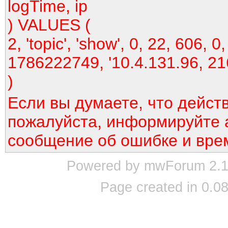
logTime, ip
) VALUES (
2, 'topic', 'show', 0, 22, 606, 0,
1786222749, '10.4.131.96, 21
)
Если вы думаете, что дейст
пожалуйста, информируйте 
сообщение об ошибке и вре
Powered by mwForum 2.12
Page created in 0.08