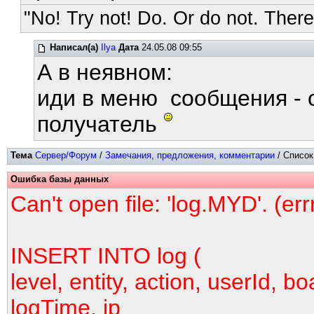
"No! Try not! Do. Or do not. There 
Написал(а)
Ilya
Дата
24.05.08 09:55
А в неявном:
иди в меню сообщения - 
получатель
Тема
Сервер/Форум
/
Замечания, предложения, комментарии
/ Список
Ошибка базы данных
Can't open file: 'log.MYD'. (er
INSERT INTO log (
level, entity, action, userId, bo
logTime, ip