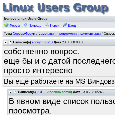
Ivanovo Linux Users Group
-
Форум
Помощь
Поиск
Вход
Тема
Сервер/Форум
/
Замечания, предложения, комментарии
/ Список
Написал(а)
anonymous13
Дата
23.05.08 00:00
собственно вопрос.
еще бы и с датой последнего
просто интересно
Вы ещё работаете на MS Виндовз
Написал(а)
LOE
(Site/forum admin)
Дата
23.05.08 05:46
В явном виде список польз
просмотра.