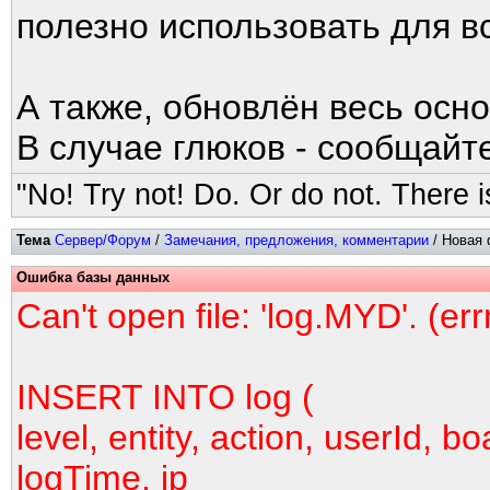
полезно использовать для в
А также, обновлён весь осно
В случае глюков - сообщайте
"No! Try not! Do. Or do not. There is
Тема
Сервер/Форум
/
Замечания, предложения, комментарии
/ Новая 
Ошибка базы данных
Can't open file: 'log.MYD'. (er
INSERT INTO log (
level, entity, action, userId, bo
logTime, ip