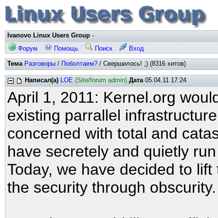
Ivanovo Linux Users Group
-
Форум
Помощь
Поиск
Вход
Тема
Разговоры
/
Поболтаем?
/ Свершилось! ;) (8316 хитов)
Написал(а)
LOE
(Site/forum admin)
Дата
05.04.11 17:24
April 1, 2011: Kernel.org would 
existing parrallel infrastructur
concerned with total and catas
have secretely and quietly run a
Today, we have decided to lift
the security through obscurity.