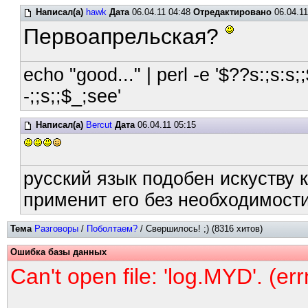
Написал(а)
hawk
Дата
06.04.11 04:48
Отредактировано
06.04.11
Первоапрельская?
echo "good..." | perl -e '$??s:;s:s;;
-;;s;;$_;see'
Написал(а)
Bercut
Дата
06.04.11 05:15
русский язык подобен искуству к
применит его без необходимости
Тема
Разговоры
/
Поболтаем?
/ Свершилось! ;) (8316 хитов)
Ошибка базы данных
Can't open file: 'log.MYD'. (er