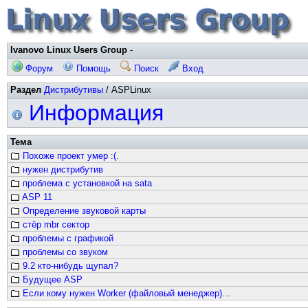
Ivanovo Linux Users Group
-
Форум
Помощь
Поиск
Вход
Раздел
Дистрибутивы
/ ASPLinux
Информация
Тема
Похоже проект умер :(.
нужен дистрибутив
проблема с установкой на sata
ASP 11
Определение звуковой карты
стёр mbr сектор
проблемы с графикой
проблемы со звуком
9.2 кто-нибудь щупал?
Будущее ASP
Eсли кому нужен Worker (файловый менеджер)...