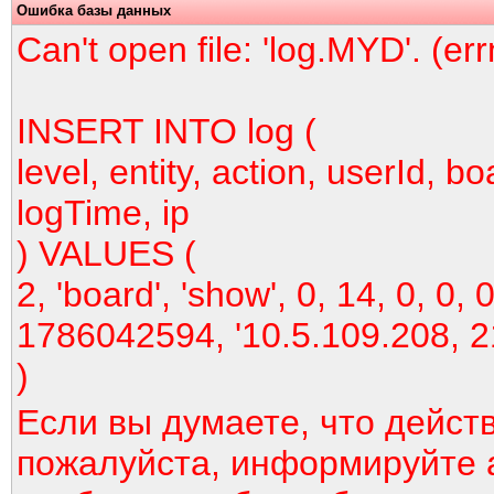
Ошибка базы данных
Can't open file: 'log.MYD'. (er
INSERT INTO log (
level, entity, action, userId, bo
logTime, ip
) VALUES (
2, 'board', 'show', 0, 14, 0, 0, 0
1786042594, '10.5.109.208, 2
)
Если вы думаете, что дейст
пожалуйста, информируйте 